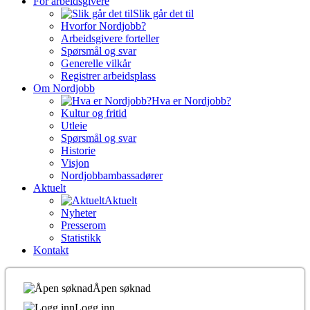
For arbeidsgivere
Slik går det til
Hvorfor Nordjobb?
Arbeidsgivere forteller
Spørsmål og svar
Generelle vilkår
Registrer arbeidsplass
Om Nordjobb
Hva er Nordjobb?
Kultur og fritid
Utleie
Spørsmål og svar
Historie
Visjon
Nordjobbambassadører
Aktuelt
Aktuelt
Nyheter
Presserom
Statistikk
Kontakt
Åpen søknad
Logg inn