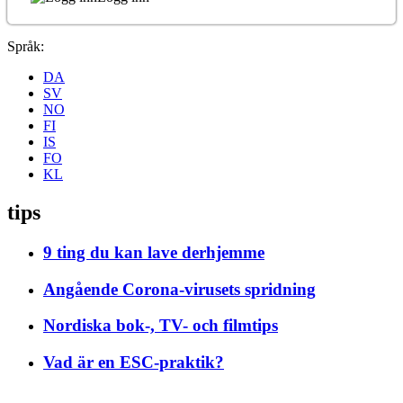
Språk:
DA
SV
NO
FI
IS
FO
KL
tips
9 ting du kan lave derhjemme
Angående Corona-virusets spridning
Nordiska bok-, TV- och filmtips
Vad är en ESC-praktik?