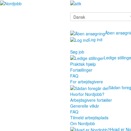
Åben ansøgni
Log ind
Søg job
Ledige stilling
Praktisk hjælp
Fortællinger
FAQ
For arbejdsgivere
Sådan foreg
Hvorfor Nordjobb?
Arbejdsgivere fortæller
Generelle vilkår
FAQ
Tilmeld arbejdsplads
Om Nordjobb
Hvad er No