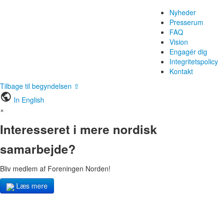
Nyheder
Presserum
FAQ
Vision
Engagér dig
Integritetspolicy
Kontakt
Tilbage til begyndelsen ⇧
public
In English
×
Interesseret i mere nordisk
samarbejde?
Bliv medlem af Foreningen Norden!
Læs mere