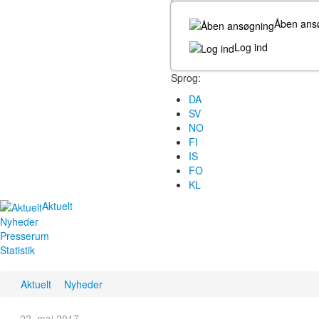
Åben ans
Log ind
Sprog:
DA
SV
NO
FI
IS
FO
KL
Aktuelt
Nyheder
Presserum
Statistik
Aktuelt
Nyheder
22. maj 2017