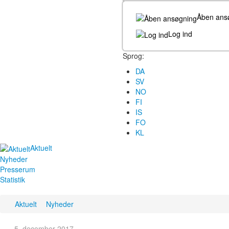
Åben ans
Log ind
Sprog:
DA
SV
NO
FI
IS
FO
KL
Aktuelt
Nyheder
Presserum
Statistik
Aktuelt
Nyheder
5. december 2017