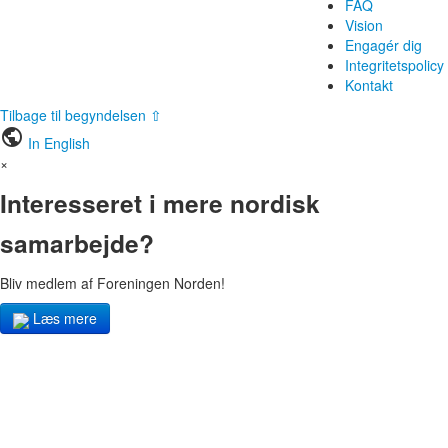
FAQ
Vision
Engagér dig
Integritetspolicy
Kontakt
Tilbage til begyndelsen ⇧
public
In English
×
Interesseret i mere nordisk
samarbejde?
Bliv medlem af Foreningen Norden!
Læs mere