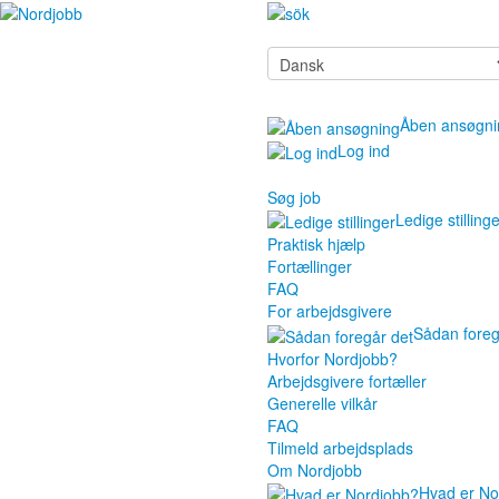
Åben ansøgni
Log ind
Søg job
Ledige stilling
Praktisk hjælp
Fortællinger
FAQ
For arbejdsgivere
Sådan foreg
Hvorfor Nordjobb?
Arbejdsgivere fortæller
Generelle vilkår
FAQ
Tilmeld arbejdsplads
Om Nordjobb
Hvad er No