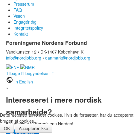
Presserum
FAQ
Vision
Engagér dig
Integritetspolicy
Kontakt
Foreningerne Nordens Forbund
Vandkunsten 12 • DK-1467 København K
info@nordjobb.org
•
danmark@nordjobb.org
Tilbage til begyndelsen ⇧
public
In English
×
Interesseret i mere nordisk
samarbejde?
Dette websted anvender cookies. Hvis du fortsætter, har du accepteret
brugen af cookies.
Bliv medlem af Foreningen Norden!
OK
Accepterer ikke