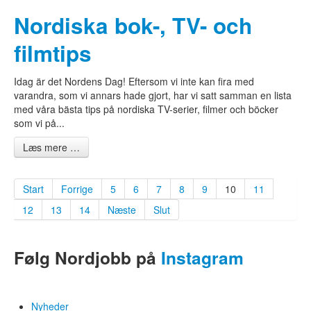
Nordiska bok-, TV- och
filmtips
Idag är det Nordens Dag! Eftersom vi inte kan fira med
varandra, som vi annars hade gjort, har vi satt samman en lista
med våra bästa tips på nordiska TV-serier, filmer och böcker
som vi på...
Læs mere …
Start
Forrige
5
6
7
8
9
10
11
12
13
14
Næste
Slut
Følg Nordjobb på
Instagram
Nyheder