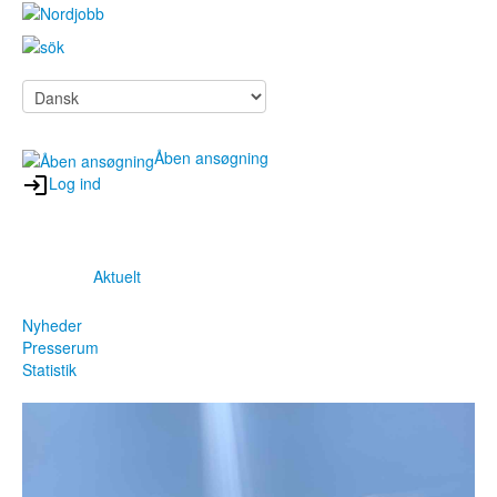
Åben ansøgning
Log ind
Søg job
Aktuelt
Ledige stillinger
Nyheder
Presserum
Praktisk hjælp
Statistik
Fortællinger
FAQ
For arbejdsgivere