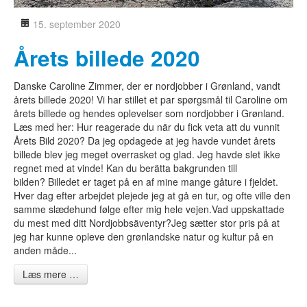
Nyheder
15. september 2020
Presserum
Statistik
Årets billede 2020
Kontakt
Danske Caroline Zimmer, der er nordjobber i Grønland, vandt
årets billede 2020! Vi har stillet et par spørgsmål til Caroline om
Søg job
årets billede og hendes oplevelser som nordjobber i Grønland.
Læs med her: Hur reagerade du när du fick veta att du vunnit
For arbejdsgivere
Årets Bild 2020? Da jeg opdagede at jeg havde vundet årets
Om Nordjobb
billede blev jeg meget overrasket og glad. Jeg havde slet ikke
regnet med at vinde! Kan du berätta bakgrunden till
Aktuelt
bilden? Billedet er taget på en af mine mange gåture i fjeldet.
Kontakt
Hver dag efter arbejdet plejede jeg at gå en tur, og ofte ville den
samme slædehund følge efter mig hele vejen.Vad uppskattade
du mest med ditt Nordjobbsäventyr?Jeg sætter stor pris på at
Åben ansøgning
jeg har kunne opleve den grønlandske natur og kultur på en
anden måde...
Log ind
Læs mere …
Sprog:
DA