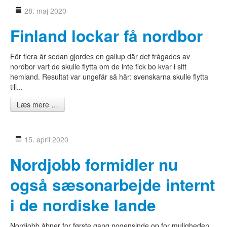
SV
28. maj 2020
NO
Finland lockar få nordbor
FI
IS
FO
För flera år sedan gjordes en gallup där det frågades av
KL
nordbor vart de skulle flytta om de inte fick bo kvar i sitt
hemland. Resultat var ungefär så här: svenskarna skulle flytta
till...
Læs mere …
15. april 2020
Nordjobb formidler nu
også sæsonarbejde internt
i de nordiske lande
Nordjobb åbner for første gang nogensinde op for muligheden