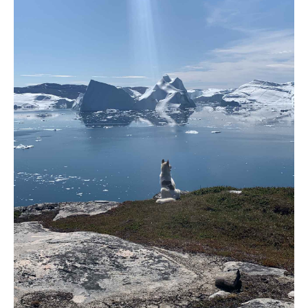
Sådan foregår det
Hvorfor Nordjobb?
Arbejdsgivere fortæller
Generelle vilkår
FAQ
Tilmeld arbejdsplads
Om Nordjobb
Hvad er Nordjobb?
Kultur og fritid
Udlejning
FAQ
Historie
Vision
Nordjobbambassadører
Aktuelt
Aktuelt