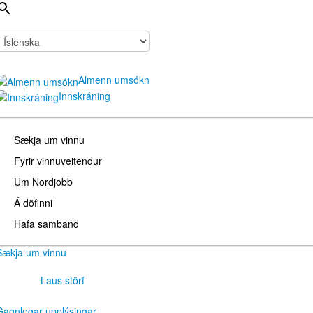
Almenn umsókn
Innskráning
Sækja um vinnu
Fyrir vinnuveitendur
Um Nordjobb
Á döfinni
Hafa samband
Sækja um vinnu
Laus störf
Gagnlegar upplýsingar