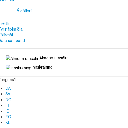
Á döfinni
réttir
yrir fjölmiðla
Tölfræði
Hafa samband
Almenn umsókn
Innskráning
Tungumál:
DA
SV
NO
FI
IS
FO
KL