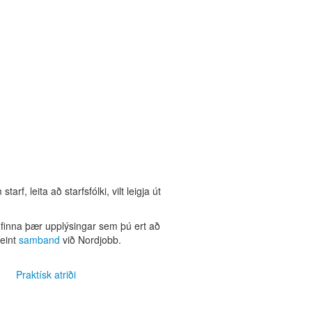
rf, leita að starfsfólki, vilt leigja út
 finna þær upplýsingar sem þú ert að
beint
samband
við Nordjobb.
Praktísk atriði