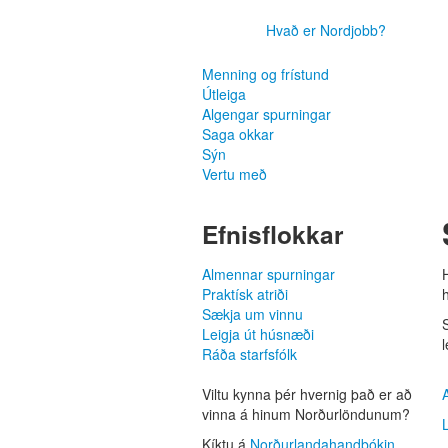
Hvað er Nordjobb?
Menning og frístund
Útleiga
Algengar spurningar
Saga okkar
Sýn
Vertu með
Efnisflokkar
Almennar spurningar
H
Praktísk atriði
Sækja um vinnu
Leigja út húsnæði
Ráða starfsfólk
Viltu kynna þér hvernig það er að
vinna á hinum Norður­löndunum?
Kíktu á
Norðurlanda­handbókin