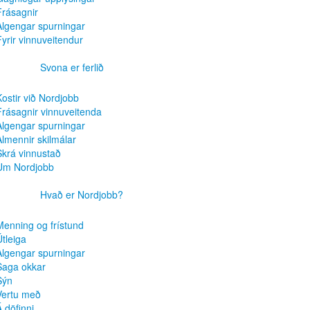
Frásagnir
Algengar spurningar
Fyrir vinnuveitendur
Svona er ferlið
Kostir við Nordjobb
Frásagnir vinnuveitenda
Algengar spurningar
Almennir skilmálar
Skrá vinnustað
Um Nordjobb
Hvað er Nordjobb?
Menning og frístund
Útleiga
Algengar spurningar
Saga okkar
Sýn
Vertu með
Á döfinni