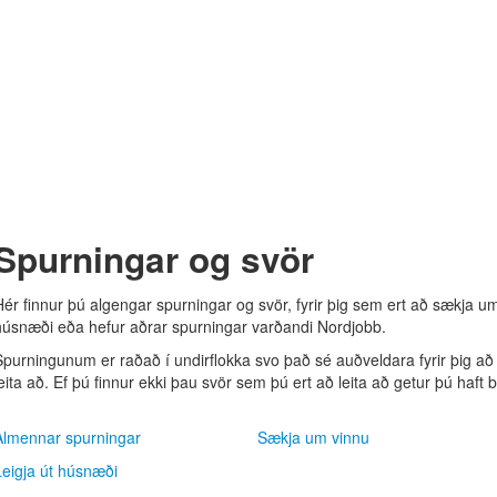
Spurningar og svör
ér finnur þú algengar spurningar og svör, fyrir þig sem ert að sækja um sta
húsnæði eða hefur aðrar spurningar varðandi Nordjobb.
Spurningunum er raðað í undirflokka svo það sé auðveldara fyrir þig að
leita að. Ef þú finnur ekki þau svör sem þú ert að leita að getur þú haft 
Almennar spurningar
Sækja um vinnu
Leigja út húsnæði