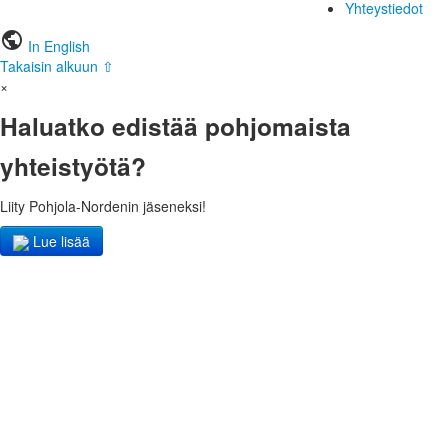
Yhteystiedot
public
In English
Takaisin alkuun ⇧
×
Haluatko edistää pohjomaista
yhteistyötä?
Liity Pohjola-Nordenin jäseneksi!
Lue lisää