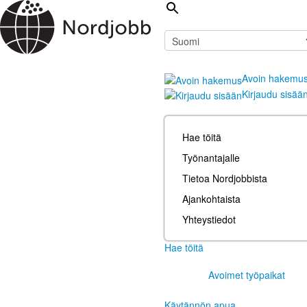
Avoin hakemu
Kirjaudu sisää
Hae töitä
Työnantajalle
Tietoa Nordjobbista
Ajankohtaista
Yhteystiedot
Hae töitä
Avoimet työpaikat
Käytännön apua