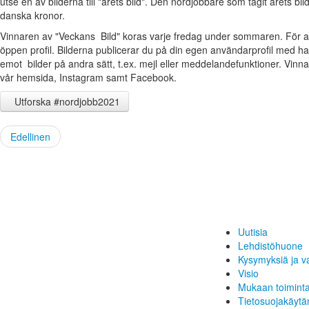
utse en av bilderna till "årets bild". Den nordjobbare som tagit årets bil
danska kronor.
Vinnaren av "Veckans Bild" koras varje fredag under sommaren. För a
öppen profil. Bilderna publicerar du på din egen användarprofil med h
emot bilder på andra sätt, t.ex. mejl eller meddelandefunktioner. Vinn
vår hemsida, Instagram samt Facebook.
Utforska #nordjobb2021
Edellinen
Uutisia
Lehdistöhuone
Kysymyksiä ja v
Visio
Mukaan toimint
Tietosuojakäytä