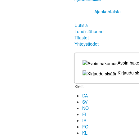
Ajankohtaista
Uutisia
Lehdistöhuone
Tilastot
Yhteystiedot
Avoin hak
Kirjaudu s
Kieli:
DA
SV
NO
FI
IS
FO
KL