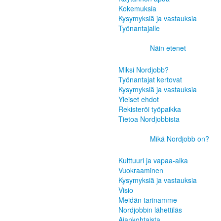
Kokemuksia
Kysymyksiä ja vastauksia
Työnantajalle
Näin etenet
Miksi Nordjobb?
Työnantajat kertovat
Kysymyksiä ja vastauksia
Yleiset ehdot
Rekisteröi työpaikka
Tietoa Nordjobbista
Mikä Nordjobb on?
Kulttuuri ja vapaa-aika
Vuokraaminen
Kysymyksiä ja vastauksia
Visio
Meidän tarinamme
Nordjobbin lähettiläs
Ajankohtaista