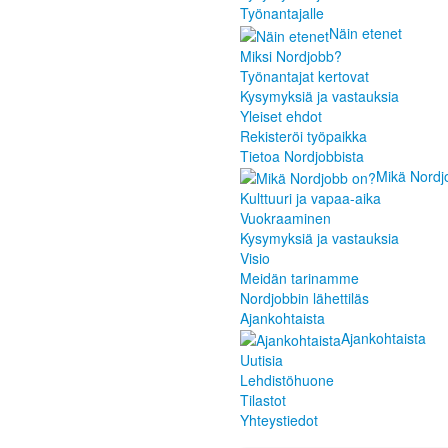
Työnantajalle
Näin etenet
Miksi Nordjobb?
Työnantajat kertovat
Kysymyksiä ja vastauksia
Yleiset ehdot
Rekisteröi työpaikka
Tietoa Nordjobbista
Mikä Nordj
Kulttuuri ja vapaa-aika
Vuokraaminen
Kysymyksiä ja vastauksia
Visio
Meidän tarinamme
Nordjobbin lähettiläs
Ajankohtaista
Ajankohtaista
Uutisia
Lehdistöhuone
Tilastot
Yhteystiedot