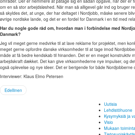
områder. Der er nemmere at påtage sig en sådan opgave, når der er ful
om en så stor arbejdsløshed. Når man så alligevel går ind og bruger r
så skyldes det, at unge, der har deltaget i Nordjobb, måske senere bliver
øvrige nordiske lande, og det er en fordel for Danmark i en tid med rela
Har du nogle gode råd om, hvordan man i forbindelse med Nordjobb
Danmark?
Jeg vil meget gerne medvirke til at lave reklame for projektet, men konk
meget gerne opfordre danske virksomheder til at tage imod Nordjobbere
måde at få bedre kendskab til hinanden. Det er en meget konstruktiv må
arbejdskraft dækket. Det kan give virksomhederne nye impulser, og det 
også oplevelse og nye ideer. Det er berigende for både Nordjobberne
Interviewer: Klaus Elmo Petersen
Edellinen
Uutisia
Lehdistöhuone
Kysymyksiä ja v
Visio
Mukaan toimint
Tietosuojakäytä