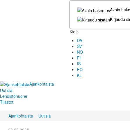
Avoin hak
Kirjaudu s
Kieli:
DA
SV
NO
FI
IS
FO
KL
Ajankohtaista
Uutisia
Lehdistöhuone
Tilastot
Ajankohtaista
Uutisia
28.03.2025