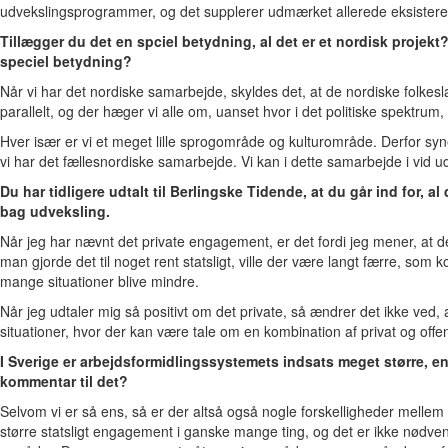
udvekslingsprogrammer, og det supplerer udmærket allerede eksiste
Tillægger du det en spciel betydning, al det er et nordisk projekt
speciel betydning?
Når vi har det nordiske samarbejde, skyldes det, at de nordiske folke
parallelt, og der hæger vi alle om, uanset hvor i det politiske spektrum, 
Hver især er vi et meget lille sprogområde og kulturområde. Derfor synes
vi har det fællesnordiske samarbejde. Vi kan i dette samarbejde i vid 
Du har tidligere udtalt til Berlingske Tidende, at du går ind for, al 
bag udveksling.
Når jeg har nævnt det private engagement, er det fordi jeg mener, at de
man gjorde det til noget rent statsligt, ville der være langt færre, som 
mange situationer blive mindre.
Når jeg udtaler mig så positivt om det private, så ændrer det ikke ved,
situationer, hvor der kan være tale om en kombination af privat og offe
I Sverige er arbejdsformidlingssystemets indsats meget større, e
kommentar til det?
Selvom vi er så ens, så er der altså også nogle forskelligheder mellem 
større statsligt engagement i ganske mange ting, og det er ikke nødvend