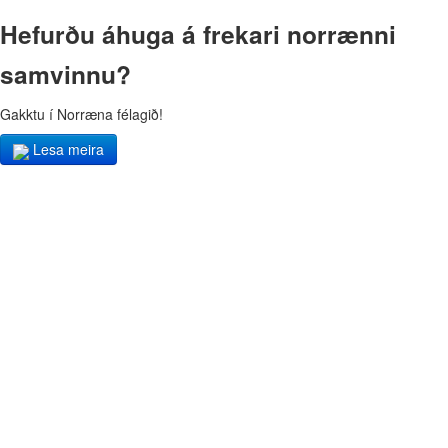
Hefurðu áhuga á frekari norrænni
samvinnu?
Gakktu í Norræna félagið!
Lesa meira