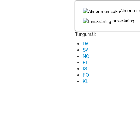
Almenn u
Innskráning
Tungumál:
DA
SV
NO
FI
IS
FO
KL