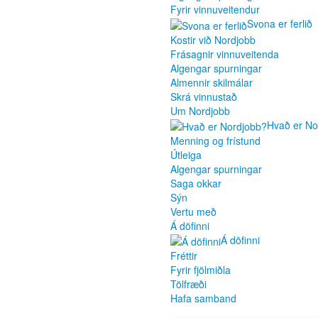
Fyrir vinnuveitendur
Svona er ferlið
Kostir við Nordjobb
Frásagnir vinnuveitenda
Algengar spurningar
Almennir skilmálar
Skrá vinnustað
Um Nordjobb
Hvað er No
Menning og frístund
Útleiga
Algengar spurningar
Saga okkar
Sýn
Vertu með
Á döfinni
Á döfinni
Fréttir
Fyrir fjölmiðla
Tölfræði
Hafa samband