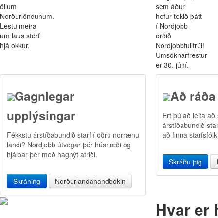
öllum
sem áður
Norðurlöndunum.
hefur tekið þátt
Lestu meira
í Nordjobb
um laus störf
orðið
hjá okkur.
Nordjobbfulltrúi!
Umsóknarfrestur
er 30. júní.
Gagnlegar
Að ráða 
upplýsingar
Ert þú að leita að s
árstíðabundið sta
Fékkstu árstíðabundið starf í öðru norrænu
að finna starfsfólki
landi? Nordjobb útvegar þér húsnæði og
hjálpar þér með hagnýt atriði.
Skráðu þig
Skráning
Norðurlandahandbókin
Hvar er