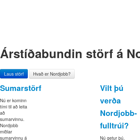
Árstíða­bundin störf á 
Laus störf
Hvað er Nordjobb?
Sumarstörf
Vilt þú
verða
Nú er kominn
tími til að leita
Nordjobb­
að
sumarvinnu.
fulltrúi?
Nordjobb
miðlar
sumarvinnu á
Nú getur þú,