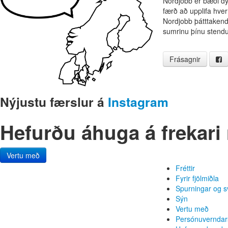
Nordjobb er bæði dý
færð að upplifa hve
Nordjobb þátttakend
sumrinu þínu stendu
Frásagnir
Nýjustu færslur á
Instagram
Hefurðu áhuga á frekar
Vertu með
Fréttir
Fyrir fjölmiðla
Spurningar og s
Sýn
Vertu með
Persónuverndar