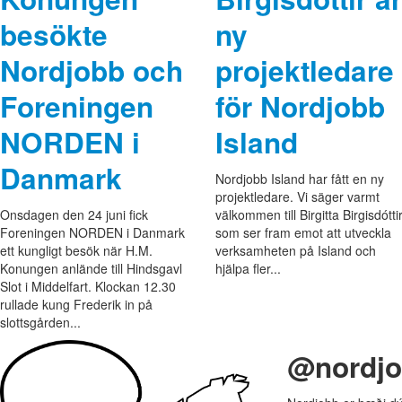
besökte
ny
Nordjobb och
projektledare
Foreningen
för Nordjobb
NORDEN i
Island
Danmark
Nordjobb Island har fått en ny
projektledare. Vi säger varmt
Onsdagen den 24 juni fick
välkommen till Birgitta Birgisdóttir
Foreningen NORDEN i Danmark
som ser fram emot att utveckla
ett kungligt besök när H.M.
verksamheten på Island och
Konungen anlände till Hindsgavl
hjälpa fler...
Slot i Middelfart. Klockan 12.30
rullade kung Frederik in på
slottsgården...
@nordj