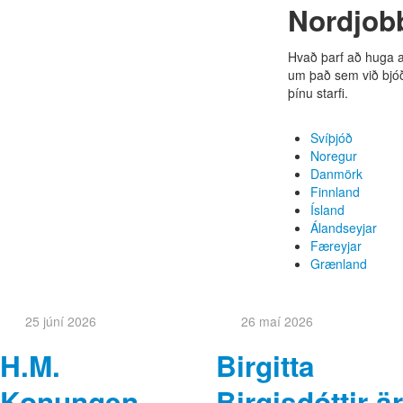
Nordjob
Hvað þarf að huga a
um það sem við bjóð
þínu starfi.
Svíþjóð
Noregur
Danmörk
Finnland
Ísland
Álandseyjar
Færeyjar
Grænland
25 júní 2026
26 maí 2026
H.M.
Birgitta
Konungen
Birgisdóttir är