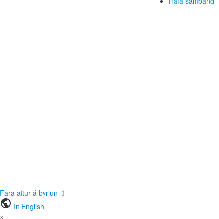
Hafa samband
Fara aftur á byrjun ⇧
public
In English
×