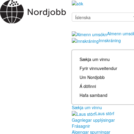
Almenn umsó
Innskráning
Sækja um vinnu
Fyrir vinnuveitendur
Um Nordjobb
Á döfinni
Hafa samband
Sækja um vinnu
Laus störf
Gagnlegar upplýsingar
Frásagnir
Algengar spurningar