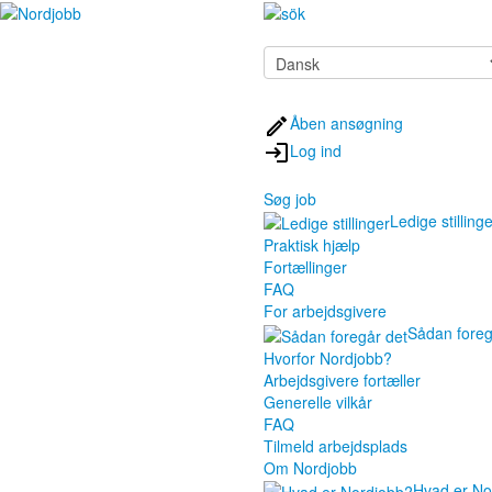
Åben ansøgning
Log ind
Søg job
Ledige stilling
Praktisk hjælp
Fortællinger
FAQ
For arbejdsgivere
Sådan foreg
Hvorfor Nordjobb?
Arbejdsgivere fortæller
Generelle vilkår
FAQ
Tilmeld arbejdsplads
Om Nordjobb
Hvad er No