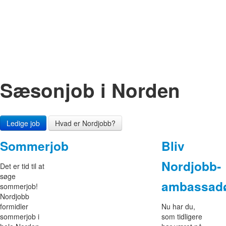
Sæson­job i Norden
Ledige job
Hvad er Nordjobb?
Sommerjob
Bliv
Nordjobb­­
Det er tid til at
søge
ambassad
sommerjob!
Nordjobb
formidler
Nu har du,
sommerjob i
som tidligere