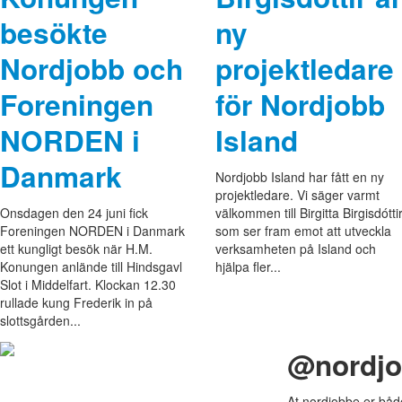
besökte
ny
Nordjobb och
projektledare
Foreningen
för Nordjobb
NORDEN i
Island
Danmark
Nordjobb Island har fått en ny
projektledare. Vi säger varmt
Onsdagen den 24 juni fick
välkommen till Birgitta Birgisdóttir
Foreningen NORDEN i Danmark
som ser fram emot att utveckla
ett kungligt besök när H.M.
verksamheten på Island och
Konungen anlände till Hindsgavl
hjälpa fler...
Slot i Middelfart. Klockan 12.30
rullade kung Frederik in på
slottsgården...
@nordj
At nordjobbe er båd