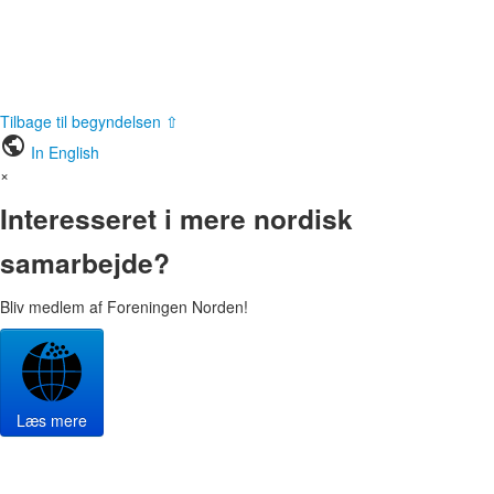
Tilbage til begyndelsen ⇧
public
In English
×
Interesseret i mere nordisk
samarbejde?
Bliv medlem af Foreningen Norden!
Læs mere