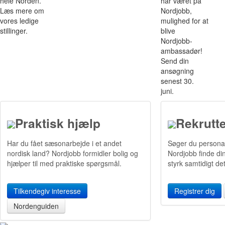
hele Norden.
har været på
Læs mere om
Nordjobb,
vores ledige
mulighed for at
stillinger.
blive
Nordjobb­
ambassadør!
Send din
ansøgning
senest 30.
juni.
Praktisk hjælp
Rekrutt
Har du fået sæsonarbejde i et andet
Søger du persona
nordisk land? Nordjobb formidler bolig og
Nordjobb finde d
hjælper til med praktiske spørgsmål.
styrk samtidigt d
Tilkendegiv interesse
Registrer dig
Nordenguiden