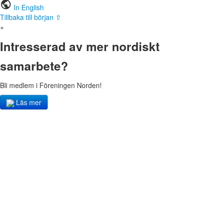
public
In English
Tillbaka till början ⇧
×
Intresserad av mer nordiskt
samarbete?
Bli medlem i Föreningen Norden!
Läs mer