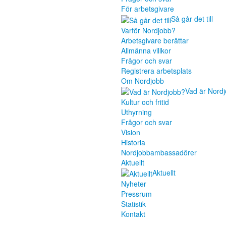
För arbetsgivare
Så går det till
Varför Nordjobb?
Arbetsgivare berättar
Allmänna villkor
Frågor och svar
Registrera arbetsplats
Om Nordjobb
Vad är Nord
Kultur och fritid
Uthyrning
Frågor och svar
Vision
Historia
Nordjobbambassadörer
Aktuellt
Aktuellt
Nyheter
Pressrum
Statistik
Kontakt