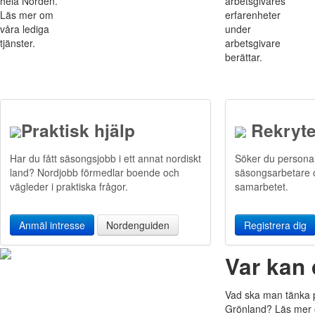
hela Norden.
arbetsgivares
Läs mer om
erfarenheter
våra lediga
under
tjänster.
arbetsgivare
berättar.
Praktisk hjälp
Rekryte
Har du fått säsongsjobb i ett annat nordiskt
Söker du personal
land? Nordjobb förmedlar boende och
säsongsarbetare o
vägleder i praktiska frågor.
samarbetet.
Anmäl intresse
Nordenguiden
Registrera dig
Var kan
Vad ska man tänka p
Grönland? Läs mer om