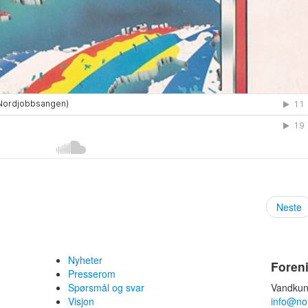
Neste
Nyheter
Foren
Presserom
Spørsmål og svar
Vandkun
Visjon
info@no