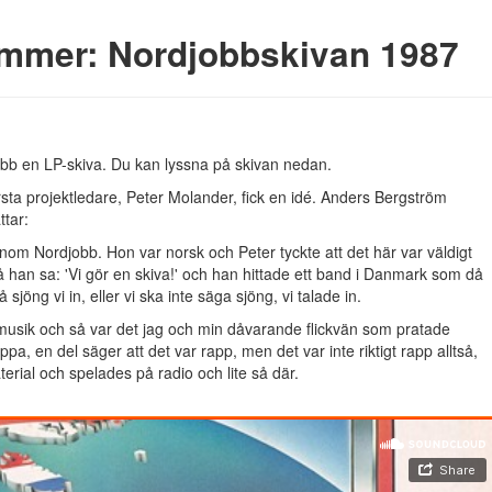
mmer: Nordjobbskivan 1987
bb en LP-skiva. Du kan lyssna på skivan nedan.
sta projektledare, Peter Molander, fick en idé. Anders Bergström
ttar:
nom Nordjobb. Hon var norsk och Peter tyckte att det här var väldigt
 han sa: 'Vi gör en skiva!' och han hittade ett band i Danmark som då
jöng vi in, eller vi ska inte säga sjöng, vi talade in.
usik och så var det jag och min dåvarande flickvän som pratade
a, en del säger att det var rapp, men det var inte riktigt rapp alltså,
rial och spelades på radio och lite så där.