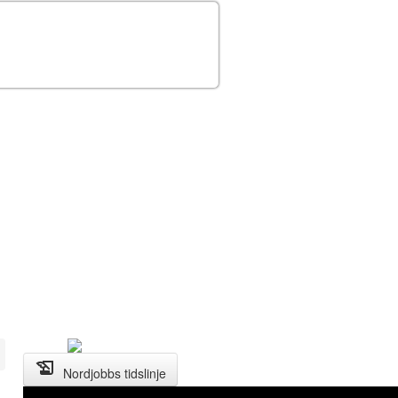
history_edu
Nordjobbs tidslinje