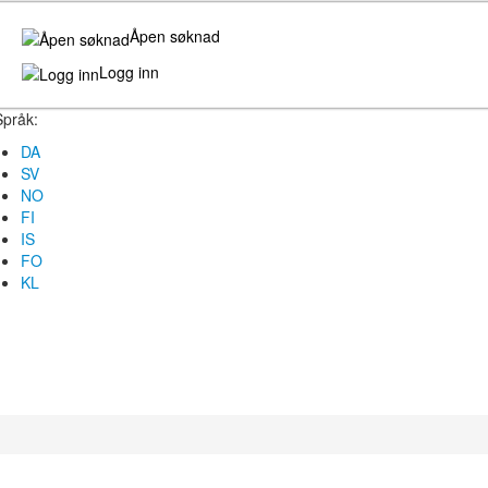
Åpen søknad
Logg inn
Språk:
DA
SV
NO
FI
IS
FO
KL