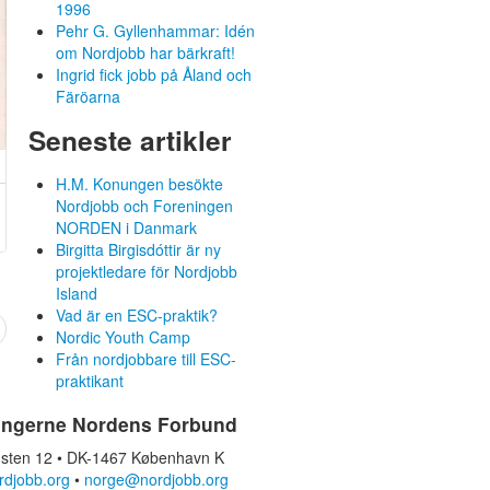
1996
Pehr G. Gyllenhammar: Idén
om Nordjobb har bärkraft!
Ingrid fick jobb på Åland och
Färöarna
Seneste artikler
H.M. Konungen besökte
Nordjobb och Foreningen
NORDEN i Danmark
Birgitta Birgisdóttir är ny
projektledare för Nordjobb
Island
Vad är en ESC-praktik?
Nordic Youth Camp
Från nordjobbare till ESC-
praktikant
ingerne Nordens Forbund
sten 12 • DK-1467 København K
rdjobb.org
•
norge@nordjobb.org