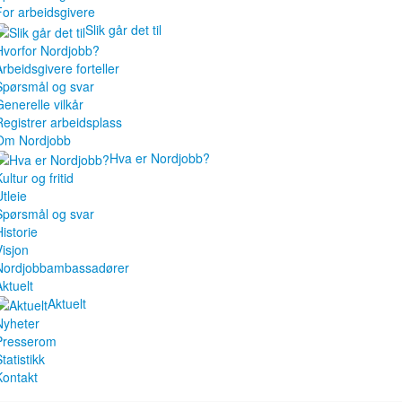
For arbeidsgivere
Slik går det til
Hvorfor Nordjobb?
Arbeidsgivere forteller
Spørsmål og svar
Generelle vilkår
Registrer arbeidsplass
Om Nordjobb
Hva er Nordjobb?
ultur og fritid
tleie
Spørsmål og svar
istorie
Visjon
Nordjobbambassadører
Aktuelt
Aktuelt
Nyheter
Presserom
tatistikk
Kontakt