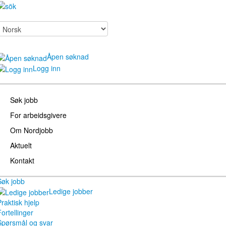
Åpen søknad
Logg inn
Søk jobb
For arbeidsgivere
Om Nordjobb
Aktuelt
Kontakt
Søk jobb
Ledige jobber
raktisk hjelp
ortellinger
Spørsmål og svar