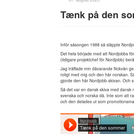
Tænk på den so
Inför säsongen 1988 så släppte Nordjo
Det hela började med att Nordjobbs för
(tidigare projektchef för Nordjobb) berä
Jag träffade min dåvarande flickvän ge
roligt med mig och den här norskan. Så
gjorde den här Nordjobb-skivan. Och så s
Så det var en dansk skiva med dansk m
svenska och norska då. Inte som att rapp
och den delades ut som promotionsmate