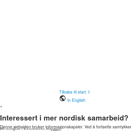
Tilbake til start ⇧
public
In English
×
Interessert i mer nordisk samarbeid?
Denne websiden bruker informasjonskapsler. Ved å fortsette samtykker du
Bli medlem i Foreningen Norden!