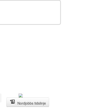
history_edu
Nordjobbs tidslinje