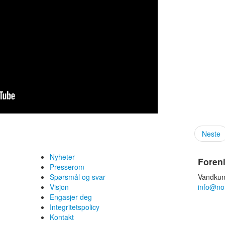
Neste
Nyheter
Foren
Presserom
Spørsmål og svar
Vandkun
Visjon
info@no
Engasjer deg
Integritetspolicy
Kontakt