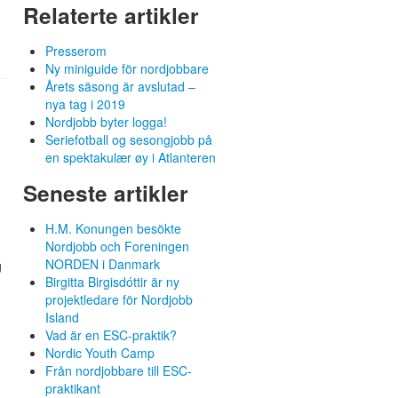
Relaterte artikler
Presserom
Ny miniguide för nordjobbare
Årets säsong är avslutad –
nya tag i 2019
Nordjobb byter logga!
Seriefotball og sesongjobb på
en spektakulær øy i Atlanteren
Seneste artikler
H.M. Konungen besökte
Nordjobb och Foreningen
NORDEN i Danmark
g
Birgitta Birgisdóttir är ny
projektledare för Nordjobb
Island
Vad är en ESC-praktik?
Nordic Youth Camp
Från nordjobbare till ESC-
praktikant