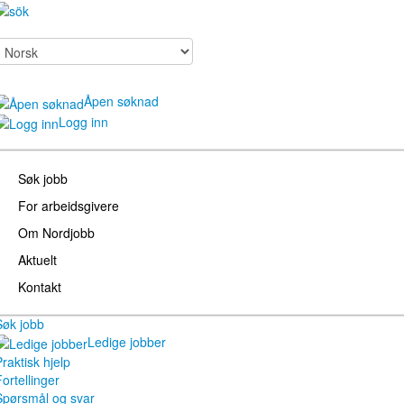
Åpen søknad
Logg inn
Søk jobb
For arbeidsgivere
Om Nordjobb
Aktuelt
Kontakt
Søk jobb
Ledige jobber
raktisk hjelp
ortellinger
Spørsmål og svar