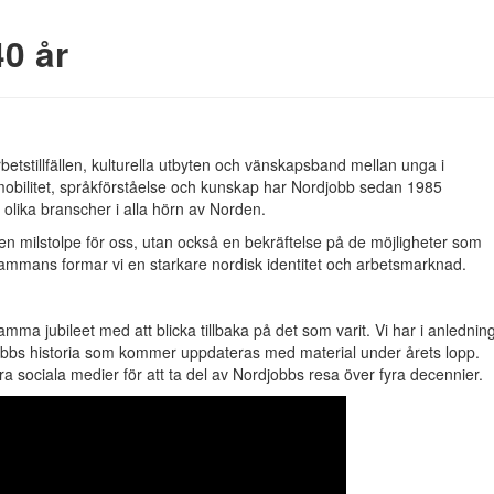
40 år
rbetstillfällen, kulturella utbyten och vänskapsband mellan unga i
mobilitet, språkförståelse och kunskap har Nordjobb sedan 1985
olika branscher i alla hörn av Norden.
en milstolpe för oss, utan också en bekräftelse på de möjligheter som
sammans formar vi en starkare nordisk identitet och arbetsmarknad.
a jubileet med att blicka tillbaka på det som varit. Vi har i anlednin
bbs historia som kommer uppdateras med material under årets lopp.
a sociala medier för att ta del av Nordjobbs resa över fyra decennier.