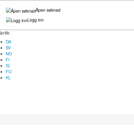
Åpen søknad
Logg inn
Språk:
DA
SV
NO
FI
IS
FO
KL