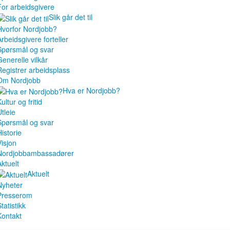
For arbeidsgivere
Slik går det til
Hvorfor Nordjobb?
Arbeidsgivere forteller
Spørsmål og svar
Generelle vilkår
Registrer arbeidsplass
Om Nordjobb
Hva er Nordjobb?
ultur og fritid
tleie
Spørsmål og svar
istorie
Visjon
Nordjobbambassadører
Aktuelt
Aktuelt
Nyheter
Presserom
tatistikk
Kontakt