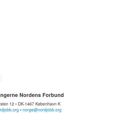
ingerne Nordens Forbund
sten 12 • DK-1467 København K
rdjobb.org
•
norge@nordjobb.org