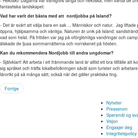
- Hektiskt! Dagarna var vanligtvis långa och hektiska, men värda de 
fantastiska landskapet.
Vad har varit det bästa med att nordjobba på Island?
- Det är svårt att välja bara en sak ... Människor och natur. Jag liftad
öppna, hjälpsamma och vänliga. Naturen är unik på Island: sandstränder,
vad som helst. På fritiden var jag på oförglömliga vandringar och campi
älskade de ljusa sommarnätterna och norrskenet på hösten.
Kan du rekommendera Nordjobb till andra ungdomar?
- Självklart! Att arbeta i ett främmande land är alltid ett bra tillfälle a
sig språket och träffa lokalbefolkningen såväl som turister och arbetare 
lärorikt på så många sätt, också när det gäller praktiska ting.
Forrige
Nyheter
Presserom
Spørsmål og sv
Visjon
Engasjer deg
Integritetspolicy