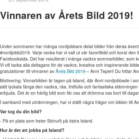
Vinnaren av Årets Bild 2019!
Under sommaren har många nordjobbare delat bilder från deras även
#nordjobb2019. Varje vecka har vi valt ut vår favoritbild och korat den t
Facebooksida. Det har resulterat i många vackra sommarbilder, som konk
Vi vill tacka alla deltagare för de vackra, kreativa och inspirerande bilde
gratulationer till vinnaren av
Årets Bild 2019
– Anni Teperi! Du hittar An
Motivering: Vinnarbilden är tagen på Island, där Anni nordjobbade i som
sätt lyckats fånga den vackra, råa, fridfulla och fantastiska stämninge
erbjuda. Det är en härlig bild som får oss att drömma oss bort till da
I samband med utnämningen, har vi ställt några frågor om bilden till An
Var tog du din bild?
- På en plats som heter Stórurð på östra Island.
Hur är det att jobba på Island?