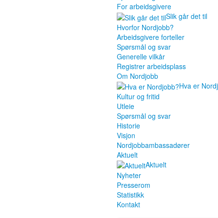
For arbeidsgivere
Slik går det til
Hvorfor Nordjobb?
Arbeidsgivere forteller
Spørsmål og svar
Generelle vilkår
Registrer arbeidsplass
Om Nordjobb
Hva er Nord
Kultur og fritid
Utleie
Spørsmål og svar
Historie
Visjon
Nordjobbambassadører
Aktuelt
Aktuelt
Nyheter
Presserom
Statistikk
Kontakt