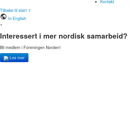
Kontakt
Tilbake til start ⇧
public
In English
×
Interessert i mer nordisk samarbeid?
Bli medlem i Foreningen Norden!
Les mer