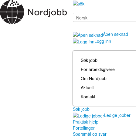
Åpen søknad
Logg inn
Søk jobb
For arbeidsgivere
Om Nordjobb
Aktuelt
Kontakt
Søk jobb
Ledige jobber
Praktisk hjelp
Fortellinger
Spørsmål og svar