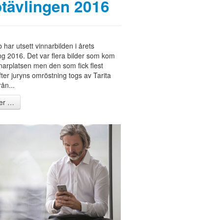
otävlingen 2016
 har utsett vinnarbilden i årets
ing 2016. Det var flera bilder som kom
narplatsen men den som fick flest
ter juryns omröstning togs av Tarita
ån...
er …