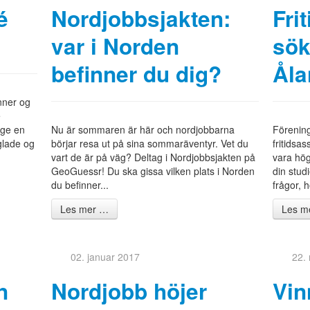
é
Nordjobbsjakten:
Fri
var i Norden
sök
befinner du dig?
Åla
nner og
e
nge en
Nu är sommaren är här och nordjobbarna
Förenin
lade og
börjar resa ut på sina sommaräventyr. Vet du
fritidsa
vart de är på väg? Deltag i Nordjobbsjakten på
vara hög
GeoGuessr! Du ska gissa vilken plats i Norden
din studi
du befinner...
frågor, h
Les mer …
Les m
02. januar 2017
22.
n
Nordjobb höjer
Vin