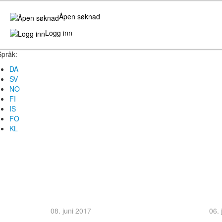
Åpen søknad
Logg inn
Språk:
DA
SV
NO
FI
IS
FO
KL
08. juni 2017
06. 