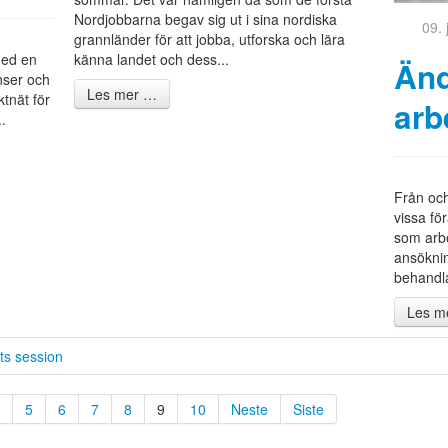
Nordjobbarna begav sig ut i sina nordiska
09.
grannländer för att jobba, utforska och lära
med en
känna landet och dess...
Änd
enser och
Les mer …
ktnät för
arb
.
Från och
vissa fö
som arbe
ansöknin
behandla
Les m
ts session
5
6
7
8
9
10
Neste
Siste