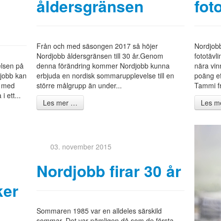
åldersgränsen
fot
Från och med säsongen 2017 så höjer
Nordjobb
Nordjobb åldersgränsen till 30 år.Genom
fototävl
elsen på
denna förändring kommer Nordjobb kunna
nära vin
djobb kan
erbjuda en nordisk sommarupplevelse till en
poäng ef
m med
större målgrupp än under...
Tammi fr
 ett...
Les mer …
Les m
03. november 2015
Nordjobb firar 30 år
ker
Sommaren 1985 var en alldeles särskild
sommar. Det var nämligen då som de första