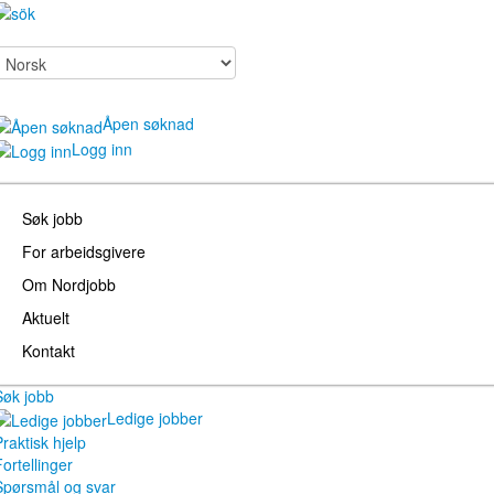
Åpen søknad
Logg inn
Søk jobb
For arbeidsgivere
Om Nordjobb
Aktuelt
Kontakt
Søk jobb
Ledige jobber
raktisk hjelp
ortellinger
Spørsmål og svar