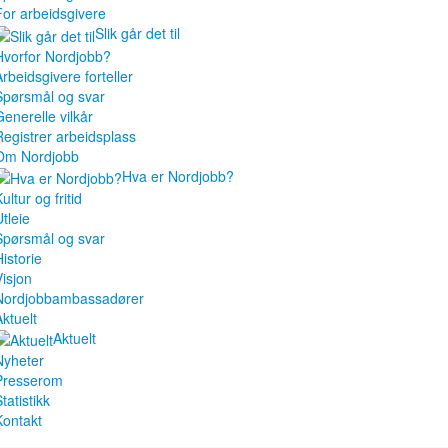
For arbeidsgivere
Slik går det til
Hvorfor Nordjobb?
Arbeidsgivere forteller
Spørsmål og svar
Generelle vilkår
Registrer arbeidsplass
Om Nordjobb
Hva er Nordjobb?
ultur og fritid
tleie
Spørsmål og svar
istorie
Visjon
Nordjobbambassadører
Aktuelt
Aktuelt
Nyheter
Presserom
tatistikk
Kontakt