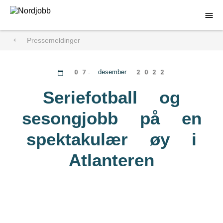
Pressemeldinger
Søk jobb
For arbeidsgivere
07. desember 2022
Om Nordjobb
Seriefotball og
sesongjobb på en
Aktuelt
spektakulær øy i
Kontakt
Atlanteren
Åpen søknad
Logg inn
DA