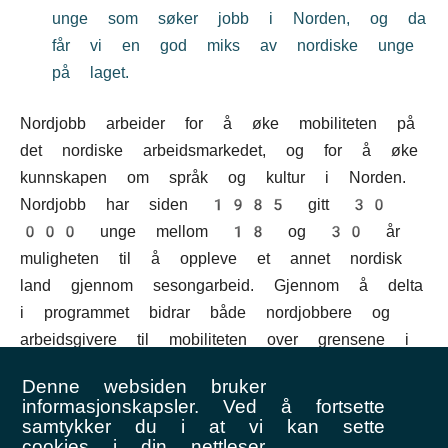
unge som søker jobb i Norden, og da
får vi en god miks av nordiske unge
på laget.
Nordjobb arbeider for å øke mobiliteten på
det nordiske arbeidsmarkedet, og for å øke
kunnskapen om språk og kultur i Norden.
Nordjobb har siden 1985 gitt 30
000 unge mellom 18 og 30 år
muligheten til å oppleve et annet nordisk
land gjennom sesongarbeid. Gjennom å delta
i programmet bidrar både nordjobbere og
arbeidsgivere til mobiliteten over grensene i
Norden.
Denne websiden bruker
informasjonskapsler. Ved å fortsette
Les mer om sesongjobben her.
samtykker du i at vi kan sette
cookies i din nettleser.