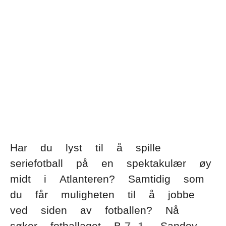
SV
NO
FI
IS
FO
KL
Språk:
Har du lyst til å spille
seriefotball på en spektakulær øy
midt i Atlanteren? Samtidig som
du får muligheten til å jobbe
ved siden av fotballen? Nå