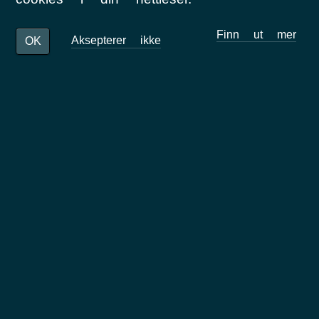
Neste
Finn ut mer
Aksepterer ikke
OK
Relatert innhold
Nyheter
Pressemeldinger
Fortellinger
Nordjobb på Instagram
Relatert innhold
Nyheter
Fortellinger