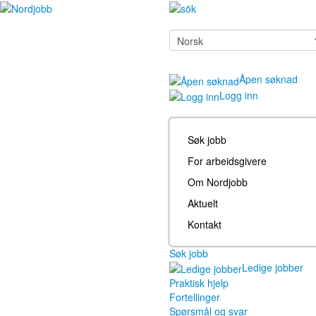
Åpen søknad
Logg inn
Søk jobb
For arbeidsgivere
Om Nordjobb
Aktuelt
Kontakt
Søk jobb
Ledige jobber
Praktisk hjelp
Fortellinger
Spørsmål og svar