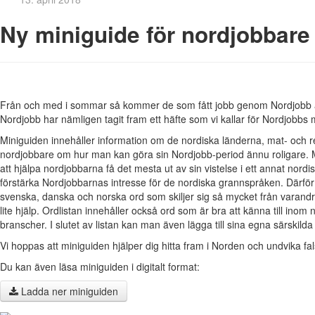
Ny miniguide för nordjobbare
Från och med i sommar så kommer de som fått jobb genom Nordjobb att 
Nordjobb har nämligen tagit fram ett häfte som vi kallar för Nordjobbs 
Miniguiden innehåller information om de nordiska länderna, mat- och r
nordjobbare om hur man kan göra sin Nordjobb-period ännu roligare. 
att hjälpa nordjobbarna få det mesta ut av sin vistelse i ett annat nordis
förstärka Nordjobbarnas intresse för de nordiska grannspråken. Därför
svenska, danska och norska ord som skiljer sig så mycket från varandra
lite hjälp. Ordlistan innehåller också ord som är bra att känna till ino
branscher. I slutet av listan kan man även lägga till sina egna särskilda
Vi hoppas att miniguiden hjälper dig hitta fram i Norden och undvika f
Du kan även läsa miniguiden i digitalt format:
Ladda ner miniguiden