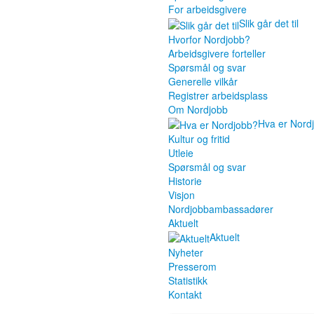
For arbeidsgivere
Slik går det til
Hvorfor Nordjobb?
Arbeidsgivere forteller
Spørsmål og svar
Generelle vilkår
Registrer arbeidsplass
Om Nordjobb
Hva er Nord
Kultur og fritid
Utleie
Spørsmål og svar
Historie
Visjon
Nordjobbambassadører
Aktuelt
Aktuelt
Nyheter
Presserom
Statistikk
Kontakt