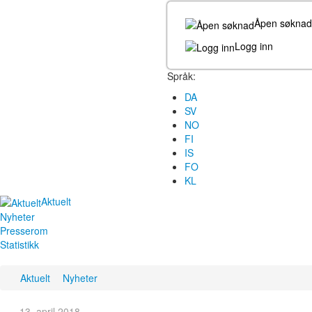
Åpen søknad
Logg inn
Språk:
DA
SV
NO
FI
IS
FO
KL
Aktuelt
Nyheter
Presserom
Statistikk
Aktuelt
Nyheter
13. april 2018