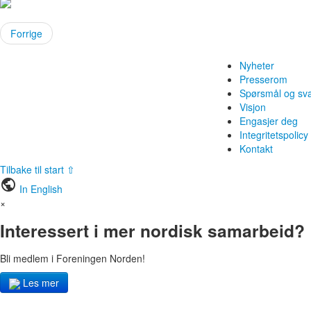
Forrige
Nyheter
Presserom
Spørsmål og sv
Visjon
Engasjer deg
Integritetspolicy
Kontakt
Tilbake til start ⇧
public
In English
×
Interessert i mer nordisk samarbeid?
Bli medlem i Foreningen Norden!
Les mer