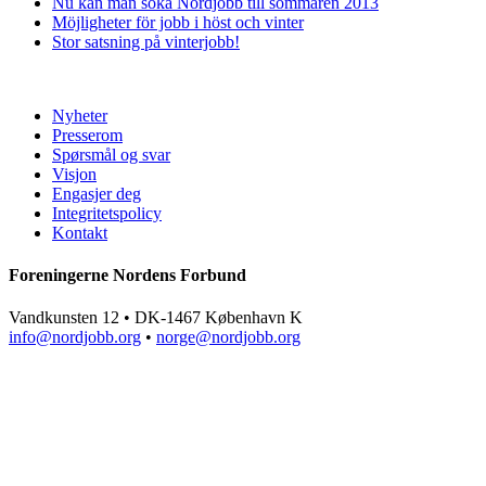
Nu kan man söka Nordjobb till sommaren 2013
Möjligheter för jobb i höst och vinter
Stor satsning på vinterjobb!
Nyheter
Presserom
Spørsmål og svar
Visjon
Engasjer deg
Integritetspolicy
Kontakt
Foreningerne Nordens Forbund
Vandkunsten 12 • DK-1467 København K
info@nordjobb.org
•
norge@nordjobb.org