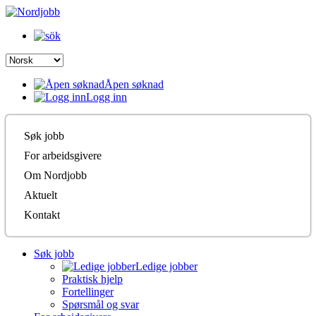
Åpen søknad
Logg inn
Søk jobb
For arbeidsgivere
Om Nordjobb
Aktuelt
Kontakt
Søk jobb
Ledige jobber
Praktisk hjelp
Fortellinger
Spørsmål og svar