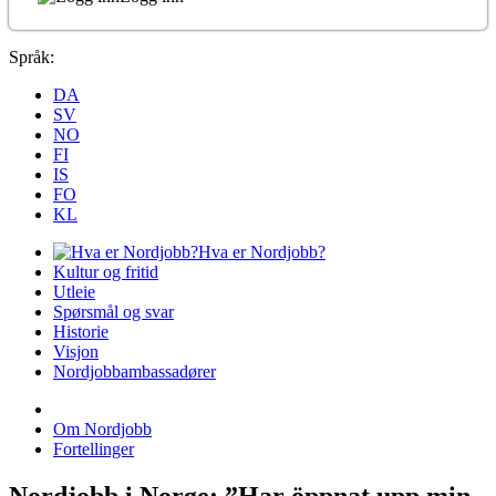
Språk:
DA
SV
NO
FI
IS
FO
KL
Hva er Nordjobb?
Kultur og fritid
Utleie
Spørsmål og svar
Historie
Visjon
Nordjobbambassadører
Om Nordjobb
Fortellinger
Nordjobb i Norge: ”Har öppnat upp min