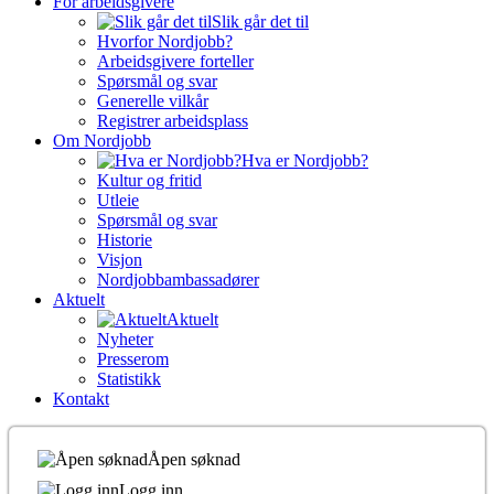
For arbeidsgivere
Slik går det til
Hvorfor Nordjobb?
Arbeidsgivere forteller
Spørsmål og svar
Generelle vilkår
Registrer arbeidsplass
Om Nordjobb
Hva er Nordjobb?
Kultur og fritid
Utleie
Spørsmål og svar
Historie
Visjon
Nordjobbambassadører
Aktuelt
Aktuelt
Nyheter
Presserom
Statistikk
Kontakt
Åpen søknad
Logg inn