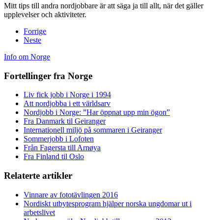
Mitt tips till andra nordjobbare är att säga ja till allt, när det gäller
upplevelser och aktiviteter.
Forrige
Neste
Info om Norge
Fortellinger fra Norge
Liv fick jobb i Norge i 1994
Att nordjobba i ett världsarv
Nordjobb i Norge: ”Har öppnat upp min ögon”
Fra Danmark til Geiranger
Internationell miljö på sommaren i Geiranger
Sommerjobb i Lofoten
Från Fagersta till Arnøya
Fra Finland til Oslo
Relaterte artikler
Vinnare av fototävlingen 2016
Nordiskt utbytesprogram hjälper norska ungdomar ut i
arbetslivet