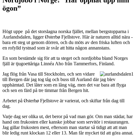
ögon”
Högt uppe på det storslagna norska fjället, mellan bergstopparna i
Aurlandsdalen, ligger Østerbø Fjellstove. Här är naturen alltid nära -
bara ett steg ut genom dörren, och du möts av den friska luften och
en rofylld tystnad som är svår att hitta någon annanstans.
En som bestämde sig för att ta steget och nordjobba bland Norges
fjäll är tjugoettåriga Linnéa Aho från Tammerfors, Finland.
Jag flög från Vasa till Stockholm, och sen vidare
till Bergen där jag tog tåg och buss till Aurland där jag blev
upphämtad. Det låter som en lång väg, men det var bara att flyga
och sen en färd på tre timmar från Bergen hit.
Arbetet på Østerbø Fjellstove är varierat, och skiftar från dag till
dag.
Varje dag ser olika ut, det beror på vad man gör. Om man städar, har
hand om frukosten eller kanske jobbar som servitör i restaurangen.
Jag gillar frukosten mest, eftersom man startar så tidigt att att man
blir ledig runt klockan 12 eller 13. Man får mycket tid att göra annat.