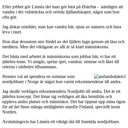
Efter jobbet gör Linnéa det man gör bäst på Østerbø - nämligen att
vandra i det vidsträckta och orörda fjällandskapet, något som hon
ofta gör.
Jag älskar området, man kan vandra här, njuta av naturen och bara
leva i nuet.
Hon drar dessutom stor fördel av det fjällets lugn genom att läsa och
meditera. Men det viktigaste av allt är så klart människorna.
Det bästa med arbetet är människorna som jobbar här, vi har ett
jättebra team. Vi umgås, spelar spel, vandrar, simmar och åker till
orterna i närheten tillsammans.
Hennes val att spendera en sommar som
nordjobbare i Norge är något hon varmt rekommenderar till andra.
Jag skulle verkligen rekommendera Nordjobb till andra. Det är ett
jättebra koncept. Det lönar sig verkligen att åka hemifrån och
uppleva andra platser och människor. Det har öppnat upp mina ögon
för att det finns många möjligheter utanför Finland, speciellt inom
Norden.
Avslutningsvis har Linnéa ett viktigt råd till framtida nordjobbare.