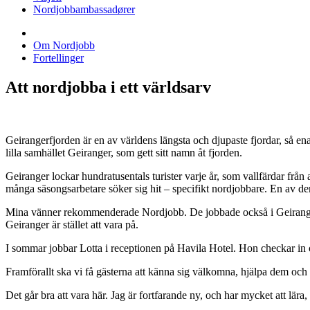
Nordjobbambassadører
Om Nordjobb
Fortellinger
Att nordjobba i ett världsarv
Geirangerfjorden är en av världens längsta och djupaste fjordar, så enas
lilla samhället Geiranger, som gett sitt namn åt fjorden.
Geiranger lockar hundratusentals turister varje år, som vallfärdar från a
många säsongsarbetare söker sig hit – specifikt nordjobbare. En av de
Mina vänner rekommenderade Nordjobb. De jobbade också i Geiranger, 
Geiranger är stället att vara på.
I sommar jobbar Lotta i receptionen på Havila Hotel. Hon checkar in o
Framförallt ska vi få gästerna att känna sig välkomna, hjälpa dem och 
Det går bra att vara här. Jag är fortfarande ny, och har mycket att lära,