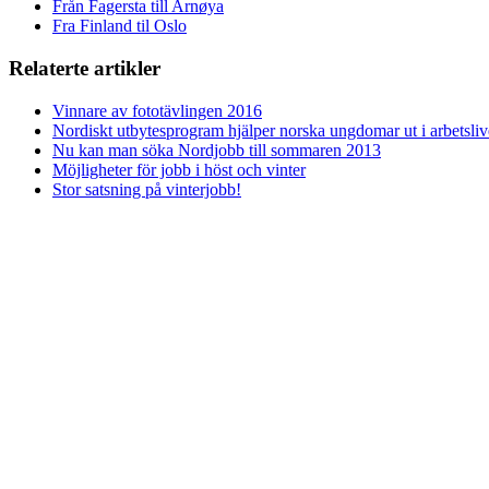
Från Fagersta till Arnøya
Fra Finland til Oslo
Relaterte artikler
Vinnare av fototävlingen 2016
Nordiskt utbytesprogram hjälper norska ungdomar ut i arbetsliv
Nu kan man söka Nordjobb till sommaren 2013
Möjligheter för jobb i höst och vinter
Stor satsning på vinterjobb!