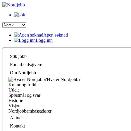
Åpen søknad
Logg inn
Søk jobb
For arbeidsgivere
Om Nordjobb
Hva er Nordjobb?
Kultur og fritid
Utleie
Spørsmål og svar
Historie
Visjon
Nordjobbambassadører
Aktuelt
Kontakt