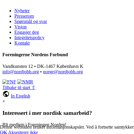
Nyheter
Presserom
Spørsmål og svar
Visjon
Engasjer deg
Integritetspolicy
Kontakt
Foreningerne Nordens Forbund
Vandkunsten 12 • DK-1467 København K
info@nordjobb.org
•
norge@nordjobb.org
Tilbake til start ⇧
public
In English
×
Interessert i mer nordisk samarbeid?
Bli medlem i Foreningen Norden!
Denne websiden bruker informasjonskapsler. Ved å fortsette samtykker du 
OK
Aksepterer ikke