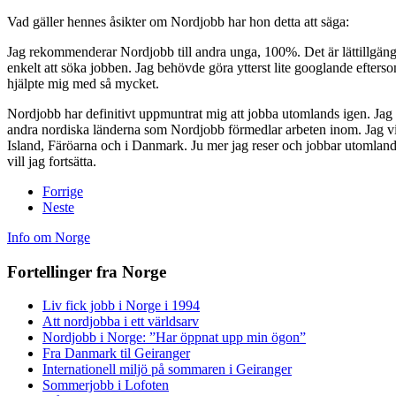
Vad gäller hennes åsikter om Nordjobb har hon detta att säga:
Jag rekommenderar Nordjobb till andra unga, 100%. Det är lättillgäng
enkelt att söka jobben. Jag behövde göra ytterst lite googlande efter
hjälpte mig med så mycket.
Nordjobb har definitivt uppmuntrat mig att jobba utomlands igen. Jag 
andra nordiska länderna som Nordjobb förmedlar arbeten inom. Jag vil
Island, Färöarna och i Danmark. Ju mer jag reser och jobbar utomland
vill jag fortsätta.
Forrige
Neste
Info om Norge
Fortellinger fra Norge
Liv fick jobb i Norge i 1994
Att nordjobba i ett världsarv
Nordjobb i Norge: ”Har öppnat upp min ögon”
Fra Danmark til Geiranger
Internationell miljö på sommaren i Geiranger
Sommerjobb i Lofoten