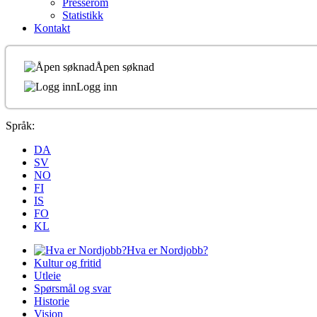
Presserom
Statistikk
Kontakt
Åpen søknad
Logg inn
Språk:
DA
SV
NO
FI
IS
FO
KL
Hva er Nordjobb?
Kultur og fritid
Utleie
Spørsmål og svar
Historie
Visjon