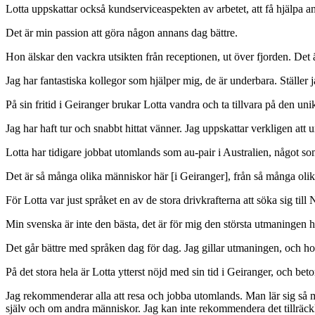
Lotta uppskattar också kundserviceaspekten av arbetet, att få hjälpa
Det är min passion att göra någon annans dag bättre.
Hon älskar den vackra utsikten från receptionen, ut över fjorden. Det
Jag har fantastiska kollegor som hjälper mig, de är underbara. Ställer j
På sin fritid i Geiranger brukar Lotta vandra och ta tillvara på den uni
Jag har haft tur och snabbt hittat vänner. Jag uppskattar verkligen att 
Lotta har tidigare jobbat utomlands som au-pair i Australien, något s
Det är så många olika människor här [i Geiranger], från så många oli
För Lotta var just språket en av de stora drivkrafterna att söka sig ti
Min svenska är inte den bästa, det är för mig den största utmaningen hä
Det går bättre med språken dag för dag. Jag gillar utmaningen, och hopp
På det stora hela är Lotta ytterst nöjd med sin tid i Geiranger, och be
Jag rekommenderar alla att resa och jobba utomlands. Man lär sig så
själv och om andra människor. Jag kan inte rekommendera det tillräckl