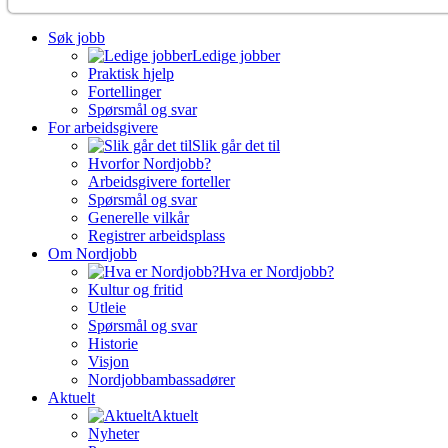
Søk jobb
Ledige jobber
Praktisk hjelp
Fortellinger
Spørsmål og svar
For arbeidsgivere
Slik går det til
Hvorfor Nordjobb?
Arbeidsgivere forteller
Spørsmål og svar
Generelle vilkår
Registrer arbeidsplass
Om Nordjobb
Hva er Nordjobb?
Kultur og fritid
Utleie
Spørsmål og svar
Historie
Visjon
Nordjobbambassadører
Aktuelt
Aktuelt
Nyheter