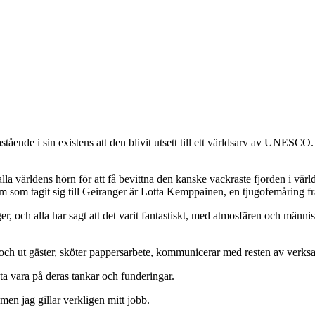
tående i sin existens att den blivit utsett till ett världsarv av UNESCO.
lla världens hörn för att få bevittna den kanske vackraste fjorden i värld
m som tagit sig till Geiranger är Lotta Kemppainen, en tjugofemåring fr
och alla har sagt att det varit fantastiskt, med atmosfären och männi
ch ut gäster, sköter pappersarbete, kommunicerar med resten av verksamhe
ta vara på deras tankar och funderingar.
 men jag gillar verkligen mitt jobb.