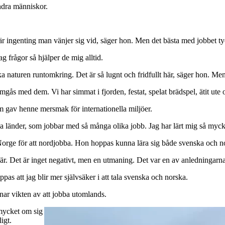
 andra människor.
 är ingenting man vänjer sig vid, säger hon. Men det bästa med jobbet t
ag frågor så hjälper de mig alltid.
ka naturen runtomkring. Det är så lugnt och fridfullt här, säger hon. Men 
umgås med dem. Vi har simmat i fjorden, festat, spelat brädspel, ätit ute
om gav henne mersmak för internationella miljöer.
ka länder, som jobbar med så många olika jobb. Jag har lärt mig så myc
ll Norge för att nordjobba. Hon hoppas kunna lära sig både svenska och n
r. Det är inget negativt, men en utmaning. Det var en av anledningarna ti
as att jag blir mer självsäker i att tala svenska och norska.
tonar vikten av att jobba utomlands.
 mycket om sig
igt.