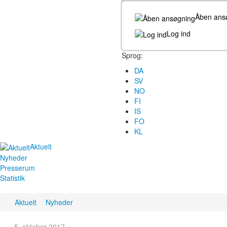
Åben ans
Log ind
Sprog:
DA
SV
NO
FI
IS
FO
KL
Aktuelt
Nyheder
Presserum
Statistik
Aktuelt
Nyheder
5. oktober 2017