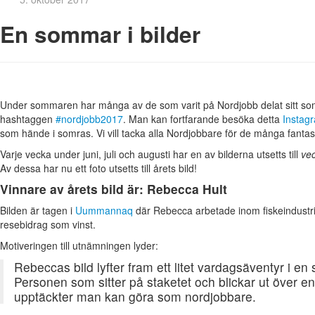
En sommar i bilder
Under sommaren har många av de som varit på Nordjobb delat sitt 
hashtaggen
#nordjobb2017
. Man kan fortfarande besöka detta
Instag
som hände i somras. Vi vill tacka alla Nordjobbare för de många fantas
Varje vecka under juni, juli och augusti har en av bilderna utsetts till
vec
Av dessa har nu ett foto utsetts till årets bild!
Vinnare av årets bild är: Rebecca Hult
Bilden är tagen i
Uummannaq
där Rebecca arbetade inom fiskeindustri
resebidrag som vinst.
Motiveringen till utnämningen lyder:
Rebeccas bild lyfter fram ett litet vardagsäventyr i en
Personen som sitter på staketet och blickar ut över e
upptäckter man kan göra som nordjobbare.