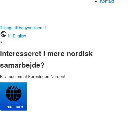
Kontakt
Tilbage til begyndelsen ⇧
public
In English
×
Interesseret i mere nordisk
samarbejde?
Bliv medlem af Foreningen Norden!
Læs mere