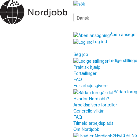
Åben ansøgni
Log ind
Søg job
Ledige stilling
Praktisk hjælp
Fortællinger
FAQ
For arbejdsgivere
Sådan foreg
Hvorfor Nordjobb?
Arbejdsgivere fortæller
Generelle vilkår
FAQ
Tilmeld arbejdsplads
Om Nordjobb
Hvad er No