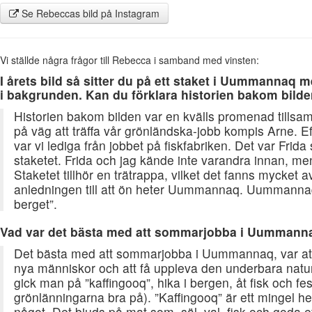
Se Rebeccas bild på Instagram
Vi ställde några frågor till Rebecca i samband med vinsten:
I årets bild så sitter du på ett staket i Uummannaq 
i bakgrunden. Kan du förklara historien bakom bild
Historien bakom bilden var en kvälls promenad tills
på väg att träffa vår grönländska-jobb kompis Arne. Ef
var vi lediga från jobbet på fiskfabriken. Det var Frid
staketet. Frida och jag kände inte varandra innan, men
Staketet tillhör en trätrappa, vilket det fanns mycket 
anledningen till att ön heter Uummannaq. Uummannaq
berget”.
Vad var det bästa med att sommarjobba i Uummann
Det bästa med att sommarjobba i Uummannaq, var att f
nya människor och att få uppleva den underbara natu
gick man på ”kaffingooq”, hika i bergen, åt fisk och fes
grönlänningarna bra på). ”Kaffingooq” är ett mingel 
något. Det bjuds på mat som, säl, val, fisk och goda eft