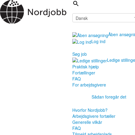
Åben ansøgni
Log ind
Søg job
Ledige stilling
Praktisk hjælp
Fortællinger
FAQ
For arbejdsgivere
Sådan foregår det
Hvorfor Nordjobb?
Arbejdsgivere fortæller
Generelle vilkår
FAQ
Tilmeld arbejdsplads