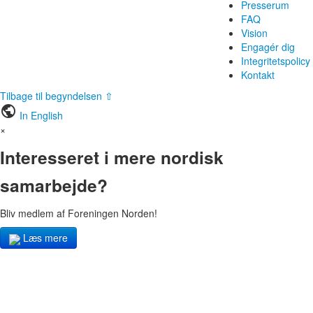
Presserum
FAQ
Vision
Engagér dig
Integritetspolicy
Kontakt
Tilbage til begyndelsen ⇧
public
In English
×
Interesseret i mere nordisk
samarbejde?
Bliv medlem af Foreningen Norden!
Læs mere