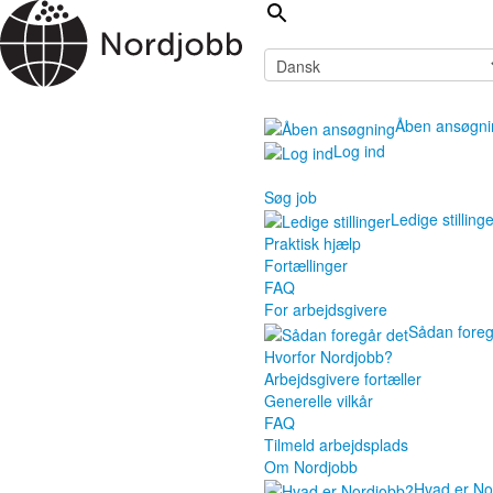
Åben ansøgni
Log ind
Søg job
Ledige stilling
Praktisk hjælp
Fortællinger
FAQ
For arbejdsgivere
Sådan foreg
Hvorfor Nordjobb?
Arbejdsgivere fortæller
Generelle vilkår
FAQ
Tilmeld arbejdsplads
Om Nordjobb
Hvad er No