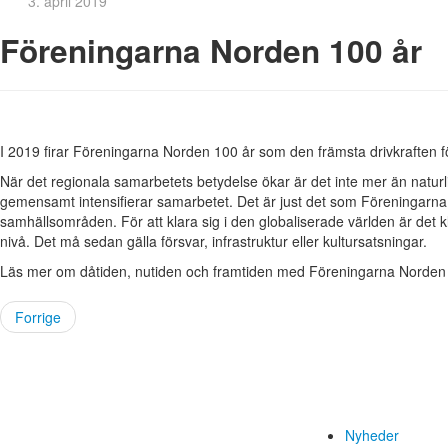
3. april 2019
Föreningarna Norden 100 år
I 2019 firar Föreningarna Norden 100 år som den främsta drivkraften 
När det regionala samarbetets betydelse ökar är det inte mer än natur
gemensamt intensifierar samarbetet. Det är just det som Föreningarna 
samhällsområden. För att klara sig i den globaliserade världen är det
nivå. Det må sedan gälla försvar, infrastruktur eller kultursatsningar.
Läs mer om dåtiden, nutiden och framtiden med Föreningarna Norde
Forrige
Nyheder