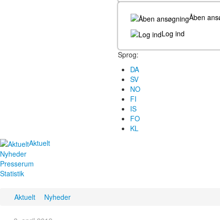
Åben ans
Log ind
Sprog:
DA
SV
NO
FI
IS
FO
KL
Aktuelt
Nyheder
Presserum
Statistik
Aktuelt
Nyheder