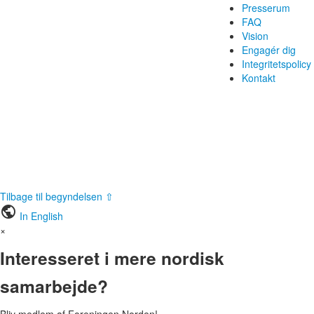
Presserum
FAQ
Vision
Engagér dig
Integritetspolicy
Kontakt
Tilbage til begyndelsen ⇧
public
In English
×
Interesseret i mere nordisk
samarbejde?