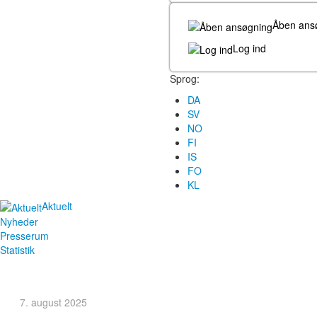
Åben ans
Log ind
Sprog:
DA
SV
NO
FI
IS
FO
KL
Aktuelt
Nyheder
Presserum
Statistik
7. august 2025