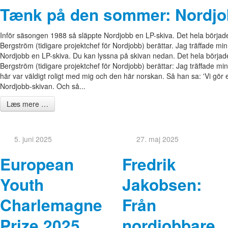
Tænk på den sommer: Nordjo
Inför säsongen 1988 så släppte Nordjobb en LP-skiva. Det hela började
Bergström (tidigare projektchef för Nordjobb) berättar. Jag träffade m
Nordjobb en LP-skiva. Du kan lyssna på skivan nedan. Det hela började
Bergström (tidigare projektchef för Nordjobb) berättar: Jag träffade m
här var väldigt roligt med mig och den här norskan. Så han sa: 'Vi gör
Nordjobb-skivan. Och så...
Læs mere …
5. juni 2025
27. maj 2025
European
Fredrik
Youth
Jakobsen:
Charlemagne
Från
Prize 2025
nordjobbare