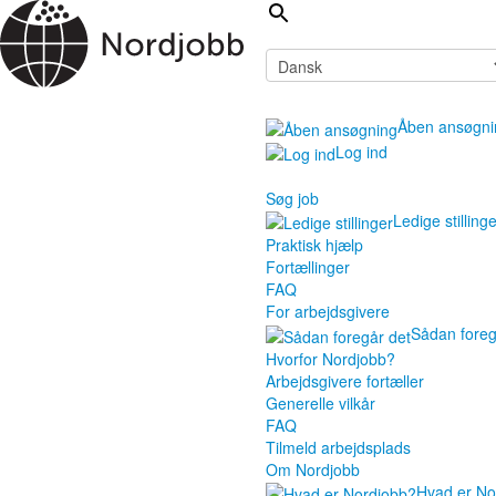
Åben ansøgni
Log ind
Søg job
Ledige stilling
Praktisk hjælp
Fortællinger
FAQ
For arbejdsgivere
Sådan foreg
Hvorfor Nordjobb?
Arbejdsgivere fortæller
Generelle vilkår
FAQ
Tilmeld arbejdsplads
Om Nordjobb
Hvad er No