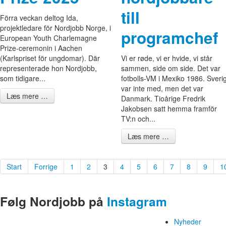
till
Förra veckan deltog Ida,
projektledare för Nordjobb Norge, i
programchef
European Youth Charlemagne
Prize-ceremonin i Aachen
(Karlspriset för ungdomar). Där
Vi er røde, vi er hvide, vi står
representerade hon Nordjobb,
sammen, side om side. Det var
som tidigare...
fotbolls-VM i Mexiko 1986. Sveri
var inte med, men det var
Læs mere …
Danmark. Tioårige Fredrik
Jakobsen satt hemma framför
TV:n och...
Læs mere …
Start
Forrige
1
2
3
4
5
6
7
8
9
1
Følg Nordjobb på
Instagram
Nyheder