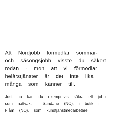
SV
NO
FI
IS
FO
KL
Kieli:
Att Nordjobb förmedlar sommar-
och säsongsjobb visste du säkert
redan - men att vi förmedlar
helårstjänster är det inte lika
många som känner till.
Just nu kan du exempelvis säkra ett jobb
som nattvakt i Sandane (NO), i butik i
Flåm (NO), som kundtjänstmedarbetare i