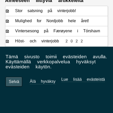
Aiheeseen liittyviä artikkeleita
Stor satsning på vinterjobb!
Mulighed for Nordjobb hele året!
Vintersesong på Færøyene i Tórshavn
Höst- och vinterjobb 2022
Höst- och vinterjobb 2023
Tämä sivusto toimii evästeiden avulla.
Käyttämällä verkkopalvelua hyväksyt
evästeiden käytön.
Viimeisimmät artikkelit
H.M. Konungen besökte Nordjobb och
Lue lisää evästeistä
Älä hyväksy
Selvä
Foreningen NORDEN i Danmark
Birgitta Birgisdóttir är ny projektledare
för Nordjobb Island
Vad är en ESC-praktik?