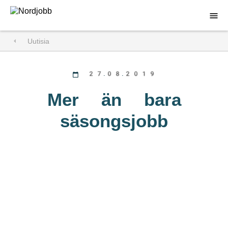
Uutisia
Hae töitä
Työnantajalle
27.08.2019
Tietoa Nordjobbista
Mer än bara
säsongsjobb
Ajankohtaista
Yhteystiedot
Avoin hakemus
Kirjaudu sisään
DA