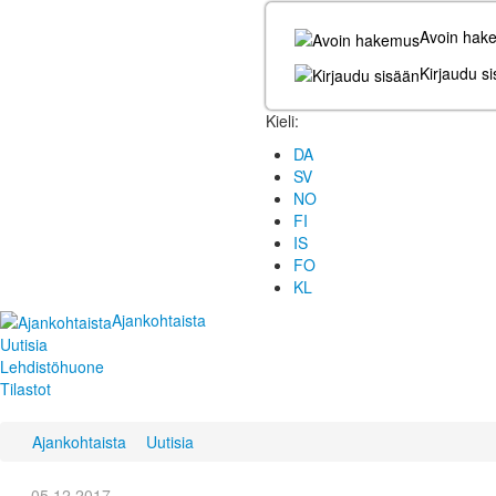
Avoin hak
Kirjaudu s
Kieli:
DA
SV
NO
FI
IS
FO
KL
Ajankohtaista
Uutisia
Lehdistöhuone
Tilastot
Ajankohtaista
Uutisia
05.12.2017