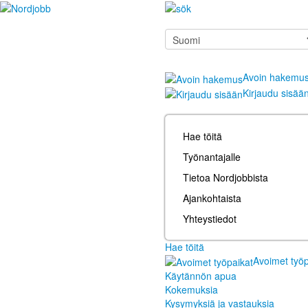
Avoin hakemu
Kirjaudu sisää
Hae töitä
Työnantajalle
Tietoa Nordjobbista
Ajankohtaista
Yhteystiedot
Hae töitä
Avoimet työp
Käytännön apua
Kokemuksia
Kysymyksiä ja vastauksia