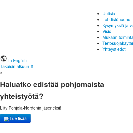
Uutisia
Lehdistöhuone
Kysymyksiä ja v
Visio
Mukaan toimint
Tietosuojakäytä
Yhteystiedot
public
In English
Takaisin alkuun ⇧
×
Haluatko edistää pohjomaista
yhteistyötä?
Liity Pohjola-Nordenin jäseneksi!
Lue lisää