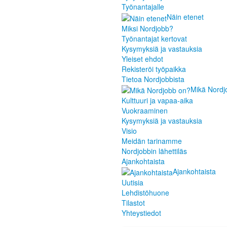
Työnantajalle
Näin etenet
Miksi Nordjobb?
Työnantajat kertovat
Kysymyksiä ja vastauksia
Yleiset ehdot
Rekisteröi työpaikka
Tietoa Nordjobbista
Mikä Nordj
Kulttuuri ja vapaa-aika
Vuokraaminen
Kysymyksiä ja vastauksia
Visio
Meidän tarinamme
Nordjobbin lähettiläs
Ajankohtaista
Ajankohtaista
Uutisia
Lehdistöhuone
Tilastot
Yhteystiedot