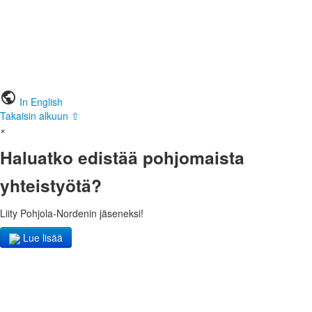
public
In English
Takaisin alkuun ⇧
×
Haluatko edistää pohjomaista
yhteistyötä?
Liity Pohjola-Nordenin jäseneksi!
Lue lisää