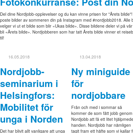
Fotokonkurranse: Post din N
Del dine Nordjobb-opplevelser og du kan vinne prisen for "Årets bild
poste bilder av sommeren din på Instagram med #nordjobb2018. Alle bi
velger vi ut et bilde som blir «Ukas bilde». Disse bildene deler vi på v
bli «Årets bilde». Nordjobberen som har tatt Årets bilde vinner et reise
til!
16.05.2018
13.04.2018
Nordjobb-
Ny miniguide
seminarium i
för
Helsingfors:
nordjobbare
Mobilitet för
Från och med i sommar så
kommer de som fått jobb genom
unga i Norden
Nordjobb att få ett litet hjälpmede
handen. Nordjobb har nämligen
Det har blivit allt vanligare att unga
tagit fram ett häfte som vi kallar 