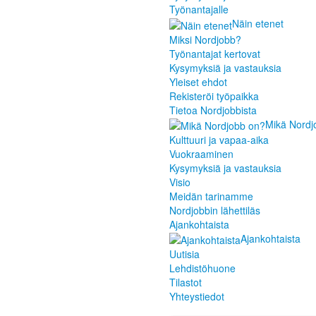
Työnantajalle
Näin etenet
Miksi Nordjobb?
Työnantajat kertovat
Kysymyksiä ja vastauksia
Yleiset ehdot
Rekisteröi työpaikka
Tietoa Nordjobbista
Mikä Nordj
Kulttuuri ja vapaa-aika
Vuokraaminen
Kysymyksiä ja vastauksia
Visio
Meidän tarinamme
Nordjobbin lähettiläs
Ajankohtaista
Ajankohtaista
Uutisia
Lehdistöhuone
Tilastot
Yhteystiedot