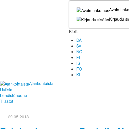
Avoin hak
Kirjaudu s
Kieli:
DA
SV
NO
FI
IS
FO
KL
Ajankohtaista
Uutisia
Lehdistöhuone
Tilastot
29.05.2018