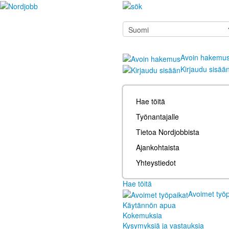
Avoin hakemu
Kirjaudu sisää
Hae töitä
Työnantajalle
Tietoa Nordjobbista
Ajankohtaista
Yhteystiedot
Hae töitä
Avoimet työp
Käytännön apua
Kokemuksia
Kysymyksiä ja vastauksia