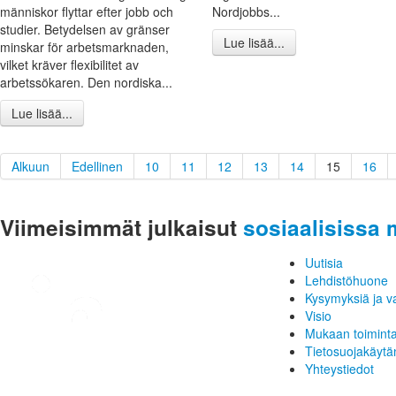
människor flyttar efter jobb och
Nordjobbs...
studier. Betydelsen av gränser
Lue lisää...
minskar för arbetsmarknaden,
vilket kräver flexibilitet av
arbetssökaren. Den nordiska...
Lue lisää...
Alkuun
Edellinen
10
11
12
13
14
15
16
Viimeisimmät julkaisut
sosiaalisissa 
Uutisia
Lehdistöhuone
Kysymyksiä ja v
Visio
Mukaan toimint
Tietosuojakäytä
Yhteystiedot