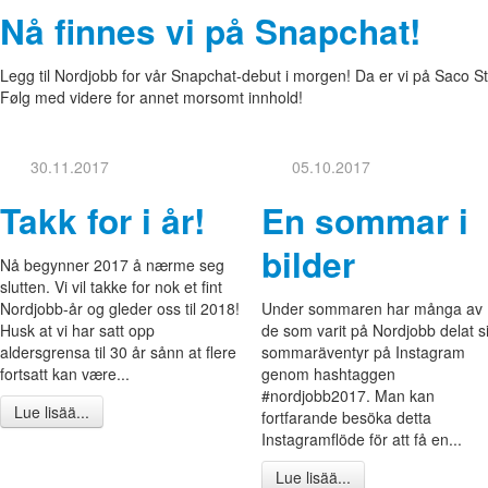
Nå finnes vi på Snapchat!
Legg til Nordjobb for vår Snapchat-debut i morgen! Da er vi på Saco
Følg med videre for annet morsomt innhold!
30.11.2017
05.10.2017
Takk for i år!
En sommar i
bilder
Nå begynner 2017 å nærme seg
slutten. Vi vil takke for nok et fint
Nordjobb-år og gleder oss til 2018!
Under sommaren har många av
Husk at vi har satt opp
de som varit på Nordjobb delat si
aldersgrensa til 30 år sånn at flere
sommaräventyr på Instagram
fortsatt kan være...
genom hashtaggen
#nordjobb2017. Man kan
Lue lisää...
fortfarande besöka detta
Instagramflöde för att få en...
Lue lisää...