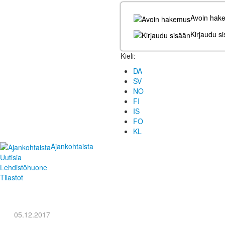
Avoin hak
Kirjaudu s
Kieli:
DA
SV
NO
FI
IS
FO
KL
Ajankohtaista
Uutisia
Lehdistöhuone
Tilastot
05.12.2017