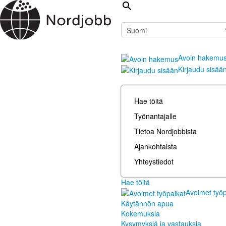
Avoin hakemu
Kirjaudu sisää
Hae töitä
Työnantajalle
Tietoa Nordjobbista
Ajankohtaista
Yhteystiedot
Hae töitä
Avoimet työp
Käytännön apua
Kokemuksia
Kysymyksiä ja vastauksia