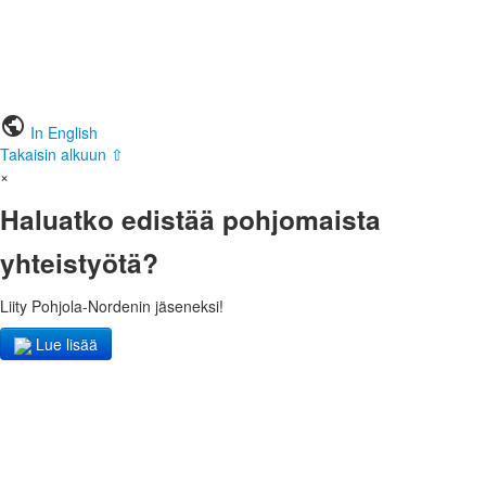
public
In English
Takaisin alkuun ⇧
×
Haluatko edistää pohjomaista
yhteistyötä?
Liity Pohjola-Nordenin jäseneksi!
Lue lisää