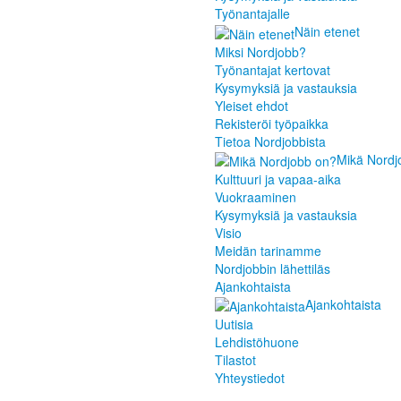
Työnantajalle
Näin etenet
Miksi Nordjobb?
Työnantajat kertovat
Kysymyksiä ja vastauksia
Yleiset ehdot
Rekisteröi työpaikka
Tietoa Nordjobbista
Mikä Nordj
Kulttuuri ja vapaa-aika
Vuokraaminen
Kysymyksiä ja vastauksia
Visio
Meidän tarinamme
Nordjobbin lähettiläs
Ajankohtaista
Ajankohtaista
Uutisia
Lehdistöhuone
Tilastot
Yhteystiedot