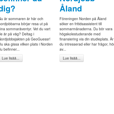
dig?
Åland
Nu är sommaren är här och
Föreningen Norden på Åland
nordjobbarna börjar resa ut på
söker en fritidsassistent till
sina sommaräventyr. Vet du vart
sommarmånaderna. Du bör vara
de är på väg? Deltag i
högskolestuderande med
Nordjobbsjakten på GeoGuessr!
finansiering via din studieplats. Är
Du ska gissa vilken plats i Norden
du intresserad eller har frågor, hö
u befinner...
av...
Lue lisää...
Lue lisää...