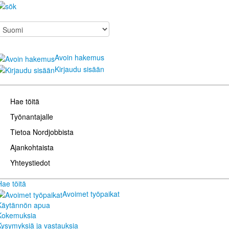
Avoin hakemus
Kirjaudu sisään
Hae töitä
Työnantajalle
Tietoa Nordjobbista
Ajankohtaista
Yhteystiedot
Hae töitä
Avoimet työpaikat
Käytännön apua
Kokemuksia
Kysymyksiä ja vastauksia