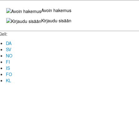
Avoin hakemus
Kirjaudu sisään
ieli:
DA
SV
NO
FI
IS
FO
KL