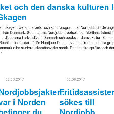
̊ket och den danska kulturen 
 Skagen
e i Skagen. Genom arbets- och kulturprogrammet Nordjobb får de u
r från Danmark. Sommarens Nordjobb-arbetsplatser återfinns främst in
ordjobbarna i arbetslivet i Danmark och upplever dansk kultur. Somma
Spanien och bildar därför Nordjobb Danmarks mest internationella gr
Danmark eller studerat skandinaviska språk. Det danska språket och de
...
08.06.2017
06.06.2017
Nordjobbsjakten:
Fritidsassiste
var i Norden
sökes till
befinner du
Nordjobb