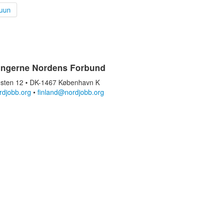
uun
ingerne Nordens Forbund
sten 12 • DK-1467 København K
rdjobb.org
•
finland@nordjobb.org