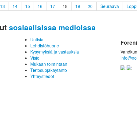
13
14
15
16
17
18
19
20
Seuraava
Lopp
sut
sosiaalisissa medioissa
Uutisia
Foren
Lehdistöhuone
Kysymyksiä ja vastauksia
Vandkun
Visio
info@no
Mukaan toimintaan
Tietosuojakäytäntö
Yhteystiedot