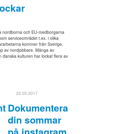
lockar
nga nordborna och EU-medborgarna
om serviceområdet t.ex. i olika
rarbetarna kommer från Sverige,
upp av nordjobbare. Många av
n danska kulturen har lockat flera av
22.05.2017
nt
Dokumentera
din sommar
på instagram