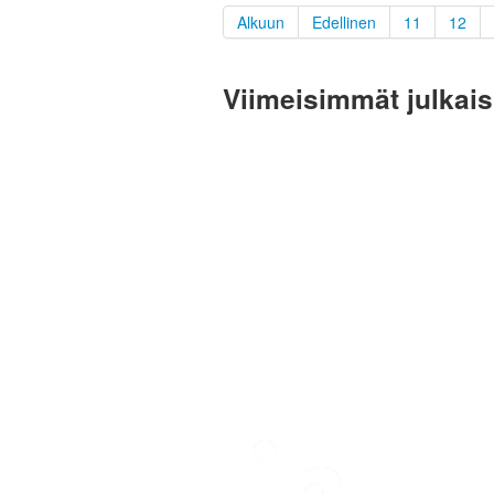
Alkuun
Edellinen
11
12
Viimeisimmät julkai