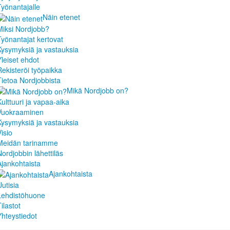
Työnantajalle
Näin etenet
Miksi Nordjobb?
Työnantajat kertovat
Kysymyksiä ja vastauksia
Yleiset ehdot
Rekisteröi työpaikka
Tietoa Nordjobbista
Mikä Nordjobb on?
Kulttuuri ja vapaa-aika
Vuokraaminen
Kysymyksiä ja vastauksia
isio
Meidän tarinamme
Nordjobbin lähettiläs
Ajankohtaista
Ajankohtaista
Uutisia
Lehdistöhuone
ilastot
Yhteystiedot