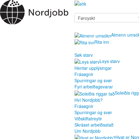
Almenn umsó
Rita inn
Søk starv
Leys størv
Hentar upplýsingar
Frásøgnir
Spurningar og svør
Fyri arbeiðsgevarar
Soleiðis rigg
Hví Nordjobb?
Frásøgnir
Spurningar og svør
Viðskiftatreytir
Skráset arbeiðsstað
Um Nordjobb
Hvat er Nor