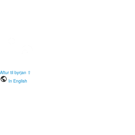
Aftur til byrjan ⇧
public
In English