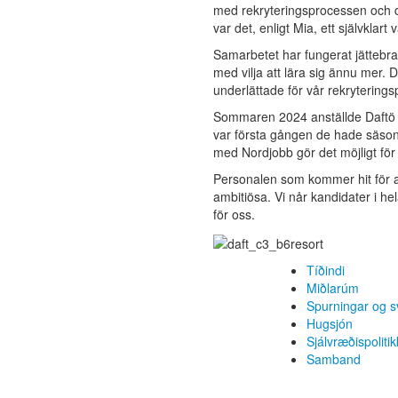
med rekryteringsprocessen och d
var det, enligt Mia, ett självklart
Samarbetet har fungerat jättebra
med vilja att lära sig ännu mer. 
underlättade för vår rekryterings
Sommaren 2024 anställde Daftö R
var första gången de hade säsong
med Nordjobb gör det möjligt fö
Personalen som kommer hit för at
ambitiösa. Vi når kandidater i h
för oss.
Tíðindi
Miðlarúm
Spurningar og s
Hugsjón
Sjálvræðispolitik
Samband