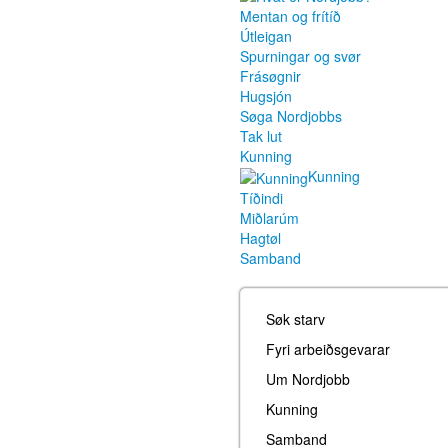
Mentan og frítíð
Útleigan
Spurningar og svør
Frásøgnir
Hugsjón
Søga Nordjobbs
Tak lut
Kunning
Kunning
Tíðindi
Miðlarúm
Hagtøl
Samband
Søk starv
Fyri arbeiðsgevarar
Um Nordjobb
Kunning
Samband