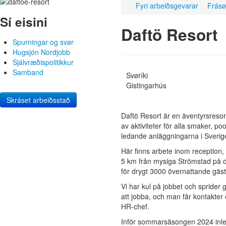
Fyri arbeiðsgevarar
Frásø
Sí eisini
Daftö Resort
Spurningar og svør
Hugsjón Nordjobb
Sjálvræðispolitikkur
Samband
Svøríki
Gistingarhús
Skráset arbeiðsstað
Daftö Resort är en äventyrsresor
av aktiviteter för alla smaker, 
ledande anläggningarna i Sverig
Här finns arbete inom reception, 
5 km från mysiga Strömstad på d
för drygt 3000 övernattande gäst
Vi har kul på jobbet och sprider 
att jobba, och man får kontakter
HR-chef.
Inför sommarsäsongen 2024 inle