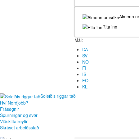
Almenn u
Rita inn
Mál:
DA
SV
NO
FI
IS
FO
KL
Soleiðis riggar tað
Hví Nordjobb?
Frásøgnir
Spurningar og svør
Viðskiftatreytir
Skráset arbeiðsstað