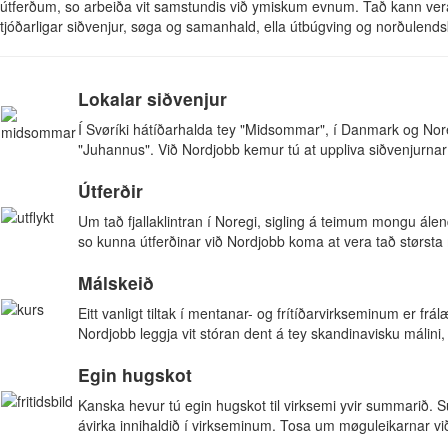
útferðum, so arbeiða vit samstundis við ymiskum evnum. Tað kann vera
tjóðarligar siðvenjur, søga og samanhald, ella útbúgving og norðulend
Lokalar siðvenjur
Í Svøríki hátíðarhalda tey "Midsommar", í Danmark og Nore
"Juhannus". Við Nordjobb kemur tú at uppliva siðvenjurnar í 
Útferðir
Um tað fjallaklintran í Noregi, sigling á teimum mongu álend
so kunna útferðinar við Nordjobb koma at vera tað størsta
Málskeið
Eitt vanligt tiltak í mentanar- og frítíðarvirkseminum er frá
Nordjobb leggja vit stóran dent á tey skandinavisku málini,
Egin hugskot
Kanska hevur tú egin hugskot til virksemi yvir summarið. 
ávirka innihaldið í virkseminum. Tosa um møguleikarnar við