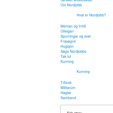
Um Nordjobb
Hvat er Nordjobb?
Mentan og frítíð
Útleigan
Spurningar og svør
Frásøgnir
Hugsjón
Søga Nordjobbs
Tak lut
Kunning
Kunning
Tíðindi
Miðlarúm
Hagtøl
Samband