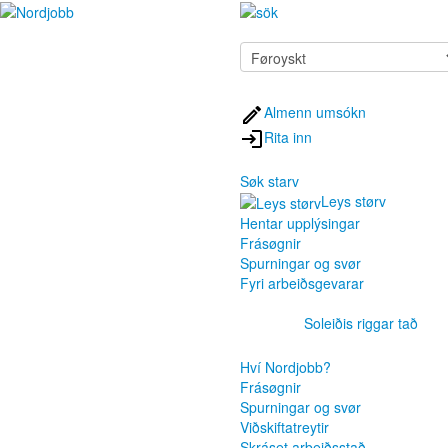
Almenn umsókn
Rita inn
Søk starv
Leys størv
Hentar upplýsingar
Frásøgnir
Spurningar og svør
Fyri arbeiðsgevarar
Soleiðis riggar tað
Hví Nordjobb?
Frásøgnir
Spurningar og svør
Viðskiftatreytir
Skráset arbeiðsstað