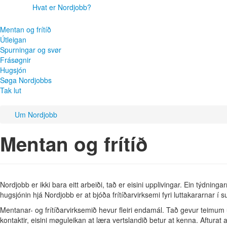
Hvat er Nordjobb?
Mentan og frítíð
Útleigan
Spurningar og svør
Frásøgnir
Hugsjón
Søga Nordjobbs
Tak lut
Um Nordjobb
Mentan og frítíð
Nordjobb er ikki bara eitt arbeiði, tað er eisini upplivingar. Ein týdningar
hugsjónin hjá Nordjobb er at bjóða frítíðarvirksemi fyri luttakararnar í
Mentanar- og frítíðarvirksemið hevur fleiri endamál. Tað gevur teimu
kontaktir, eisini møguleikan at læra vertslandið betur at kenna. Afturat a