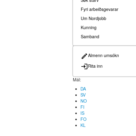
Søk starv
Fyri arbeiðsgevarar
Um Nordjobb
Kunning
Samband
Almenn umsókn
Rita inn
Mál:
DA
SV
NO
FI
IS
FO
KL