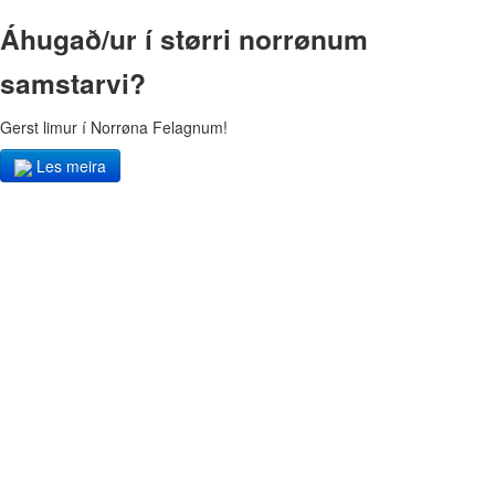
Áhugað/ur í størri norrønum
samstarvi?
Gerst limur í Norrøna Felagnum!
Les meira