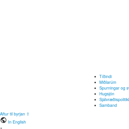
Tíðindi
Miðlarúm
Spurningar og s
Hugsjón
Sjálvræðispolitik
Samband
Aftur til byrjan ⇧
public
In English
×