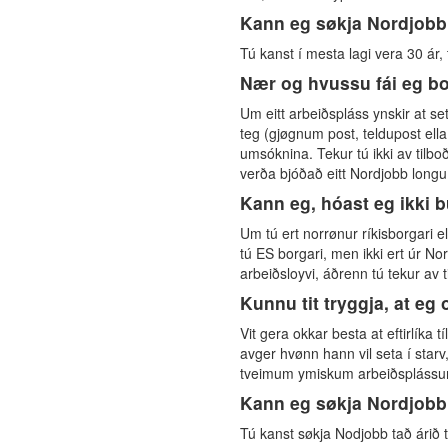
Kann eg søkja Nordjobb s
Tú kanst í mesta lagi vera 30 ár, 
Nær og hvussu fái eg bo
Um eitt arbeiðspláss ynskir at se
teg (gjøgnum post, teldupost ella
umsóknina. Tekur tú ikki av tilbo
verða bjóðað eitt Nordjobb longu í
Kann eg, hóast eg ikki 
Um tú ert norrønur ríkisborgari e
tú ES borgari, men ikki ert úr N
arbeiðsloyvi, áðrenn tú tekur av 
Kunnu tit tryggja, at eg
Vit gera okkar besta at eftirlíka
avger hvønn hann vil seta í starv,
tveimum ymiskum arbeiðsplássu
Kann eg søkja Nordjobb 
Tú kanst søkja Nodjobb tað árið t