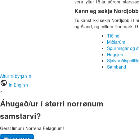
vera fyltur 18 ár, áðrenn starvsse
Kann eg søkja Nordjobb
Tú kanst ikki søkja Nordjobb í tí
og Áland, og millum Danmark, G
Tíðindi
Miðlarúm
Spurningar og s
Hugsjón
Sjálvræðispolitik
Samband
Aftur til byrjan ⇧
public
In English
×
Áhugað/ur í størri norrønum
samstarvi?
Gerst limur í Norrøna Felagnum!