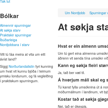
Tak lut
Um Nordjobb
Spurningar 
Bólkar
At søkja st
Almennir spurningar
At søkja starv
Praktiskir spurningar
Íbúðarleiga
Nordjobbara í starv
Hvat er ein almenn ums
Um tú gert eina almenna umsókn, so
Vilt tú fáa meira at vita um eitt
áðrenn vit senda tína umsókn víða
ávíst land?
Kann eg søkja fleiri st
Síggj
Norðurlanda­listin
fyri kunning
um hvat vit kunnu bjóða í teimum
Ja, tað ber væl til.
ymisku lond­unum, og fá veg­leiðing
Á hvørjum máli skal eg
í praktiskum spurningum.
Tú kanst fylla umsóknina út á no
móðurmálinum í landinum, vit bjó
Kostar tað at søkja gj
Nei, tað er ókeypis.