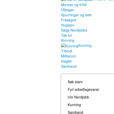
Mentan og frítíð
Útleigan
Spurningar og svør
Frásøgnir
Hugsjón
Søga Nordjobbs
Tak lut
Kunning
Kunning
Tíðindi
Miðlarúm
Hagtøl
Samband
Søk starv
Fyri arbeiðsgevarar
Um Nordjobb
Kunning
Samband