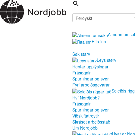
Almenn umsó
Rita inn
Søk starv
Leys størv
Hentar upplýsingar
Frásøgnir
Spurningar og svør
Fyri arbeiðsgevarar
Soleiðis rigg
Hví Nordjobb?
Frásøgnir
Spurningar og svør
Viðskiftatreytir
Skráset arbeiðsstað
Um Nordjobb
Hvat er Nor