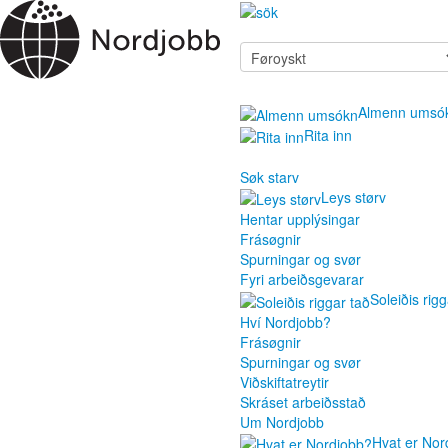
Almenn umsó
Rita inn
Søk starv
Leys størv
Hentar upplýsingar
Frásøgnir
Spurningar og svør
Fyri arbeiðsgevarar
Soleiðis rigg
Hví Nordjobb?
Frásøgnir
Spurningar og svør
Viðskiftatreytir
Skráset arbeiðsstað
Um Nordjobb
Hvat er Nor