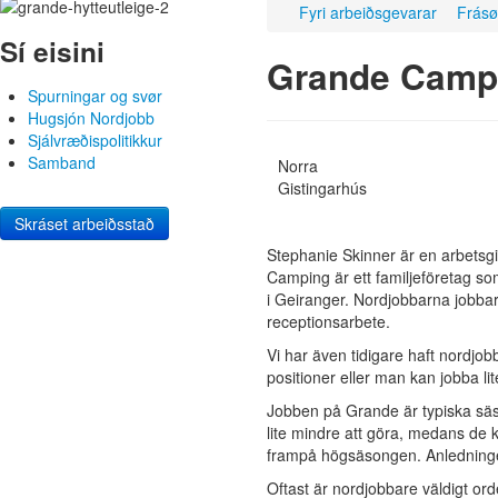
Fyri arbeiðsgevarar
Frásø
Sí eisini
Grande Campi
Spurningar og svør
Hugsjón Nordjobb
Sjálvræðispolitikkur
Samband
Norra
Gistingarhús
Skráset arbeiðsstað
Stephanie Skinner är en arbetsg
Camping är ett familjeföretag so
i Geiranger. Nordjobbarna jobba
receptionsarbete.
Vi har även tidigare haft nordjo
positioner eller man kan jobba lit
Jobben på Grande är typiska säs
lite mindre att göra, medans de ko
frampå högsäsongen. Anledningen 
Oftast är nordjobbare väldigt or