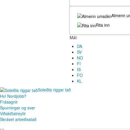
Almenn u
Rita inn
Mál:
DA
SV
NO
FI
IS
FO
KL
Soleiðis riggar tað
Hví Nordjobb?
Frásøgnir
Spurningar og svør
Viðskiftatreytir
Skráset arbeiðsstað