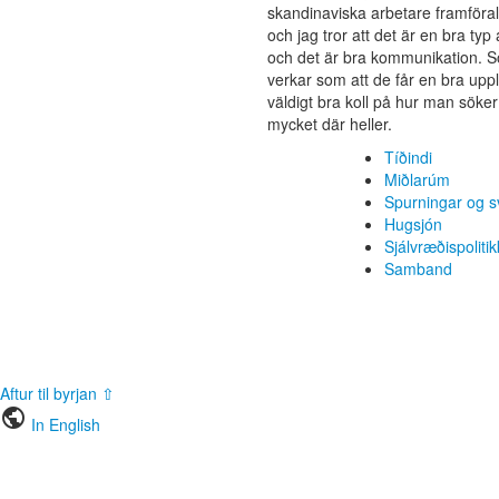
skandinaviska arbetare framförallt
och jag tror att det är en bra ty
och det är bra kommunikation. S
verkar som att de får en bra uppl
väldigt bra koll på hur man söke
mycket där heller.
Tíðindi
Miðlarúm
Spurningar og s
Hugsjón
Sjálvræðispolitik
Samband
Aftur til byrjan ⇧
public
In English