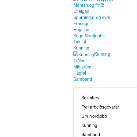
Mentan og frítíð
Útleigan
Spurningar og svør
Frásøgnir
Hugsjón
Søga Nordjobbs
Tak lut
Kunning
Kunning
Tíðindi
Miðlarúm
Hagtøl
Samband
Søk starv
Fyri arbeiðsgevarar
Um Nordjobb
Kunning
Samband