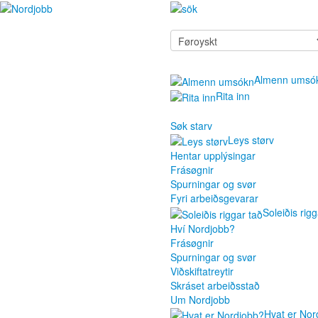
Almenn umsó
Rita inn
Søk starv
Leys størv
Hentar upplýsingar
Frásøgnir
Spurningar og svør
Fyri arbeiðsgevarar
Soleiðis rigg
Hví Nordjobb?
Frásøgnir
Spurningar og svør
Viðskiftatreytir
Skráset arbeiðsstað
Um Nordjobb
Hvat er Nor