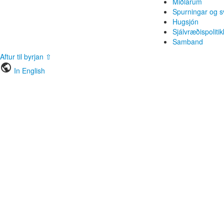
Miðlarúm
Spurningar og s
Hugsjón
Sjálvræðispolitik
Samband
Aftur til byrjan ⇧
public
In English