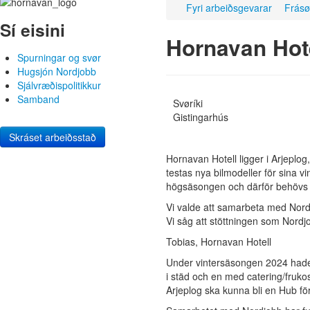
Fyri arbeiðsgevarar
Frásø
Sí eisini
Hornavan Hot
Spurningar og svør
Hugsjón Nordjobb
Sjálvræðispolitikkur
Samband
Svøríki
Gistingarhús
Skráset arbeiðsstað
Hornavan Hotell ligger i Arjeplog,
testas nya bilmodeller för sina 
högsäsongen och därför behövs 
Vi valde att samarbeta med Nordjob
Vi såg att stöttningen som Nordj
Tobias, Hornavan Hotell
Under vintersäsongen 2024 hade 
i städ och en med catering/fruko
Arjeplog ska kunna bli en Hub fö