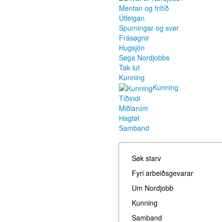
Mentan og frítíð
Útleigan
Spurningar og svør
Frásøgnir
Hugsjón
Søga Nordjobbs
Tak lut
Kunning
Kunning
Tíðindi
Miðlarúm
Hagtøl
Samband
Søk starv
Fyri arbeiðsgevarar
Um Nordjobb
Kunning
Samband