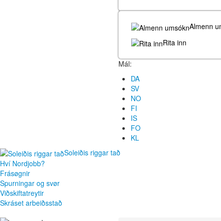
Almenn u
Rita inn
Mál:
DA
SV
NO
FI
IS
FO
KL
Soleiðis riggar tað
Hví Nordjobb?
Frásøgnir
Spurningar og svør
Viðskiftatreytir
Skráset arbeiðsstað