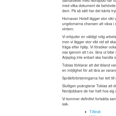
Samarbetet med Nordjobb har fun
med vilka dokument de behövde, hur
dem. På så sätt har det känts tr
Hornavan Hotell lägger stor vikt 
ungdomarna chansen att växa i s
vintern.
Vi erbjuder en väldigt rolig arbe
men vi lägger stor vikt vid att s
fråga efter hjälp. Vi försöker oc
oss igenom att t.ex. låna ut bilar 
Arjeplog inte enbart ska handla 
Tobias förklarar att det ibland va
en möjlighet för att lära av vara
Språkförbristningarna har lett ti
Slutligen poängterar Tobias att 
Nordjobbare de har haft hos sig
Vi kommer definitivt fortsätta 
sak.
Tíðindi