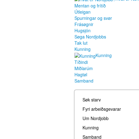
Mentan og frítíð
Útleigan
Spurningar og svør
Frásøgnir
Hugsjón
Søga Nordjobbs
Tak lut
Kunning
Kunning
Tíðindi
Miðlarúm
Hagtøl
Samband
Søk starv
Fyri arbeiðsgevarar
Um Nordjobb
Kunning
Samband