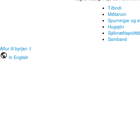
Tíðindi
Miðlarúm
Spurningar og s
Hugsjón
Sjálvræðispolitik
Samband
Aftur til byrjan ⇧
public
In English