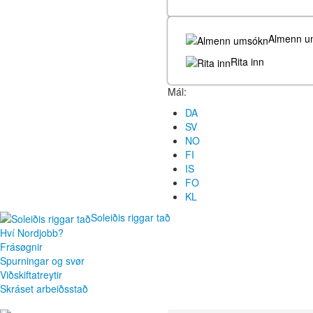
Almenn u
Rita inn
Mál:
DA
SV
NO
FI
IS
FO
KL
Soleiðis riggar tað
Hví Nordjobb?
Frásøgnir
Spurningar og svør
Viðskiftatreytir
Skráset arbeiðsstað