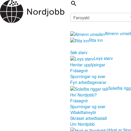
Almenn umsó
Rita inn
Søk starv
Leys størv
Hentar upplýsingar
Frásøgnir
Spurningar og svør
Fyri arbeiðsgevarar
Soleiðis rigg
Hví Nordjobb?
Frásøgnir
Spurningar og svør
Viðskiftatreytir
Skráset arbeiðsstað
Um Nordjobb
Hvat er Nor