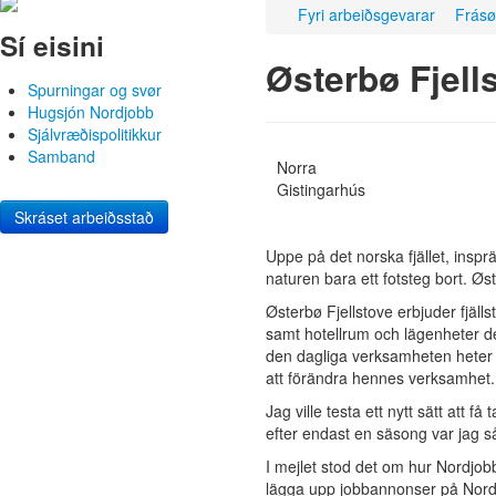
Fyri arbeiðsgevarar
Frásø
Sí eisini
Østerbø Fjell
Spurningar og svør
Hugsjón Nordjobb
Sjálvræðispolitikkur
Samband
Norra
Gistingarhús
Skráset arbeiðsstað
Uppe på det norska fjället, inspr
naturen bara ett fotsteg bort. Øs
Østerbø Fjellstove erbjuder fjäll
samt hotellrum och lägenheter de
den dagliga verksamheten heter 
att förändra hennes verksamhet.
Jag ville testa ett nytt sätt att 
efter endast en säsong var jag så n
I mejlet stod det om hur Nordjobb
lägga upp jobbannonser på Nord