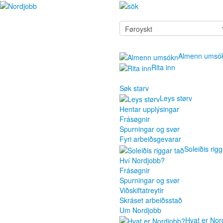
Almenn umsó
Rita inn
Søk starv
Leys størv
Hentar upplýsingar
Frásøgnir
Spurningar og svør
Fyri arbeiðsgevarar
Soleiðis rigg
Hví Nordjobb?
Frásøgnir
Spurningar og svør
Viðskiftatreytir
Skráset arbeiðsstað
Um Nordjobb
Hvat er Nor