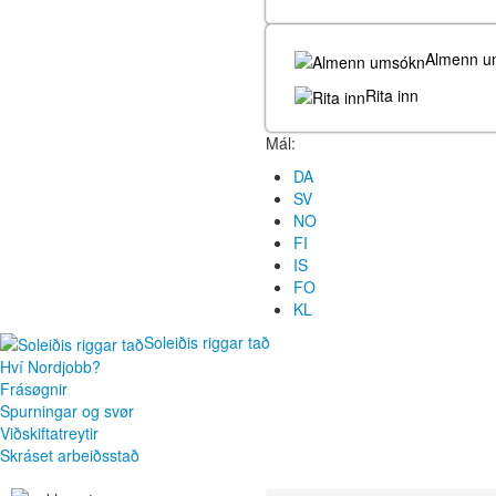
Almenn u
Rita inn
Mál:
DA
SV
NO
FI
IS
FO
KL
Soleiðis riggar tað
Hví Nordjobb?
Frásøgnir
Spurningar og svør
Viðskiftatreytir
Skráset arbeiðsstað