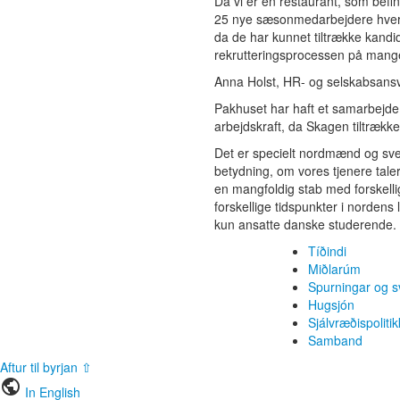
Da vi er en restaurant, som befin
25 nye sæsonmedarbejdere hvert å
da de har kunnet tiltrække kandid
rekrutteringsprocessen på man
Anna Holst, HR- og selskabsansv
Pakhuset har haft et samarbejde
arbejdskraft, da Skagen tiltrækk
Det er specielt nordmænd og sven
betydning, om vores tjenere taler
en mangfoldig stab med forskelli
forskellige tidspunkter i nordens 
kun ansatte danske studerende.
Tíðindi
Miðlarúm
Spurningar og s
Hugsjón
Sjálvræðispolitik
Samband
Aftur til byrjan ⇧
public
In English