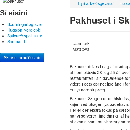
Fyri arbeiðsgevarar
Frásø
Sí eisini
Pakhuset i S
Spurningar og svør
Hugsjón Nordjobb
Sjálvræðispolitikkur
Samband
Danmark
Matstova
Skráset arbeiðsstað
Pakhuset drives i dag af brødrep
af henholdsvis 28- og 25 år, ove
restauranten i sin daværende for
videre i dets oprindelige ånd i f
et nyt nordisk præg.
Pakhuset Skagen er en historisk
kajen ved Skagen lystbådehavn. P
Her er der ekstra fokus på sæson
når vi serverer ”fine dining” af
af events samt musikarrangemente