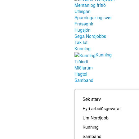
Mentan og frítíð
Útleigan
Spurningar og svør
Frásøgnir
Hugsjón
Søga Nordjobbs
Tak lut
Kunning
Kunning
Tíðindi
Miðlarúm
Hagtøl
Samband
Søk starv
Fyri arbeiðsgevarar
Um Nordjobb
Kunning
Samband