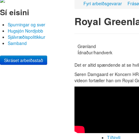
Fyri arbeiðsgevarar
Frásø
Sí eisini
Royal Greenl
Spurningar og svør
Hugsjón Nordjobb
Sjálvræðispolitikkur
Samband
Grønland
Ídnaður/handverk
Skráset arbeiðsstað
Det er altid spændende at se hvil
Søren Damgaard er Koncern HR-c
videon fortæller han om Royal G
Tíðindi