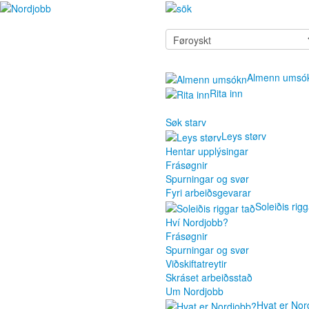
Almenn umsó
Rita inn
Søk starv
Leys størv
Hentar upplýsingar
Frásøgnir
Spurningar og svør
Fyri arbeiðsgevarar
Soleiðis rigg
Hví Nordjobb?
Frásøgnir
Spurningar og svør
Viðskiftatreytir
Skráset arbeiðsstað
Um Nordjobb
Hvat er Nor