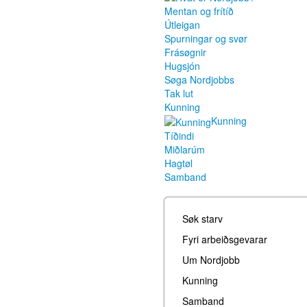
Mentan og frítíð
Útleigan
Spurningar og svør
Frásøgnir
Hugsjón
Søga Nordjobbs
Tak lut
Kunning
Kunning
Tíðindi
Miðlarúm
Hagtøl
Samband
Søk starv
Fyri arbeiðsgevarar
Um Nordjobb
Kunning
Samband