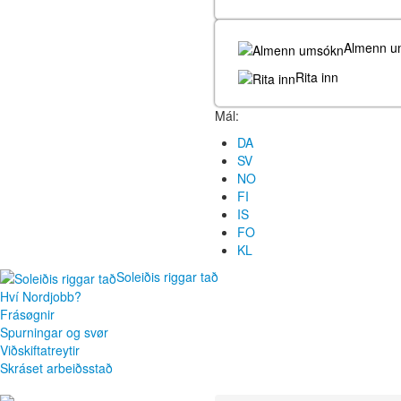
Almenn u
Rita inn
Mál:
DA
SV
NO
FI
IS
FO
KL
Soleiðis riggar tað
Hví Nordjobb?
Frásøgnir
Spurningar og svør
Viðskiftatreytir
Skráset arbeiðsstað