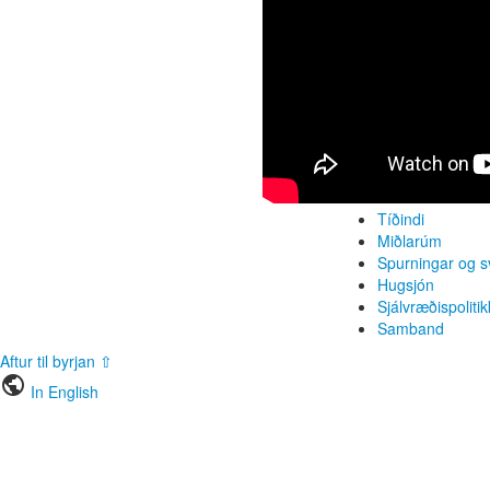
Tíðindi
Miðlarúm
Spurningar og s
Hugsjón
Sjálvræðispolitik
Samband
Aftur til byrjan ⇧
public
In English