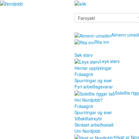
Almenn umsó
Rita inn
Søk starv
Leys størv
Hentar upplýsingar
Frásøgnir
Spurningar og svør
Fyri arbeiðsgevarar
Soleiðis rigg
Hví Nordjobb?
Frásøgnir
Spurningar og svør
Viðskiftatreytir
Skráset arbeiðsstað
Um Nordjobb
Hvat er Nor