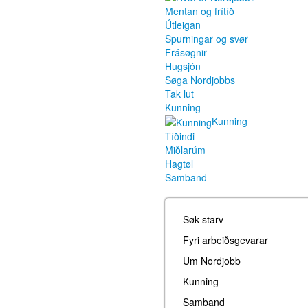
Mentan og frítíð
Útleigan
Spurningar og svør
Frásøgnir
Hugsjón
Søga Nordjobbs
Tak lut
Kunning
Kunning
Tíðindi
Miðlarúm
Hagtøl
Samband
Søk starv
Fyri arbeiðsgevarar
Um Nordjobb
Kunning
Samband