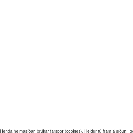
Henda heimasíðan brúkar farspor (cookies). Heldur tú fram á síðuni, g