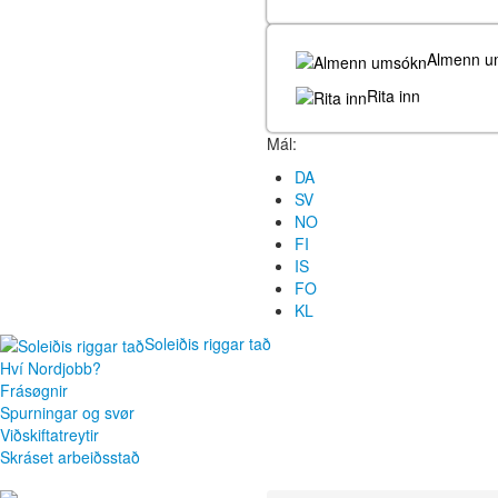
Almenn u
Rita inn
Mál:
DA
SV
NO
FI
IS
FO
KL
Soleiðis riggar tað
Hví Nordjobb?
Frásøgnir
Spurningar og svør
Viðskiftatreytir
Skráset arbeiðsstað