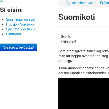
Fyri arbeiðsgevarar
Frásø
Sí eisini
Suomikoti
Spurningar og svør
Hugsjón Nordjobb
Sjálvræðispolitikkur
Samband
Svøríki
Heilsurøkt
Skráset arbeiðsstað
Som arbetsgivare skulle jag rek
man får hoppa över många steg i
arbetsgivaren.
Taina Andreev, enhetschef på Sou
det finskspråkiga äldreboendet 