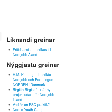
Líknandi greinar
Fritidsassistent sökes till
Nordjobb Åland
Nýggjastu greinar
H.M. Konungen besökte
Nordjobb och Foreningen
NORDEN i Danmark
Birgitta Birgisdóttir är ny
projektledare för Nordjobb
t
Island
Vad är en ESC-praktik?
Nordic Youth Camp