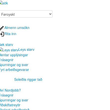
Almenn umsókn
Rita inn
Søk starv
Leys størv
Hentar upplýsingar
Frásøgnir
Spurningar og svør
Fyri arbeiðsgevarar
Soleiðis riggar tað
Hví Nordjobb?
Frásøgnir
Spurningar og svør
iðskiftatreytir
Skráset arbeiðsstað