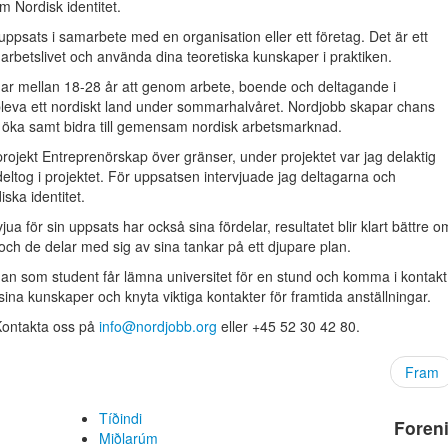
m Nordisk identitet.
 uppsats i samarbete med en organisation eller ett företag. Det är ett
 arbetslivet och använda dina teoretiska kunskaper i praktiken.
ar mellan 18-28 år att genom arbete, boende och deltagande i
uppleva ett nordiskt land under sommarhalvåret. Nordjobb skapar chans
t öka samt bidra till gemensam nordisk arbetsmarknad.
rojekt Entreprenörskap över gränser, under projektet var jag delaktig
ltog i projektet. För uppsatsen intervjuade jag deltagarna och
ska identitet.
jua för sin uppsats har också sina fördelar, resultatet blir klart bättre o
och de delar med sig av sina tankar på ett djupare plan.
 man som student får lämna universitet för en stund och komma i kontakt
sina kunskaper och knyta viktiga kontakter för framtida anställningar.
 Kontakta oss på
info@nordjobb.org
eller +45 52 30 42 80.
Fram
Tíðindi
Foren
Miðlarúm