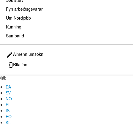
Søk starv
Fyri arbeiðsgevarar
Um Nordjobb
Kunning
Samband
Almenn umsókn
Rita inn
Mál:
DA
SV
NO
FI
IS
FO
KL