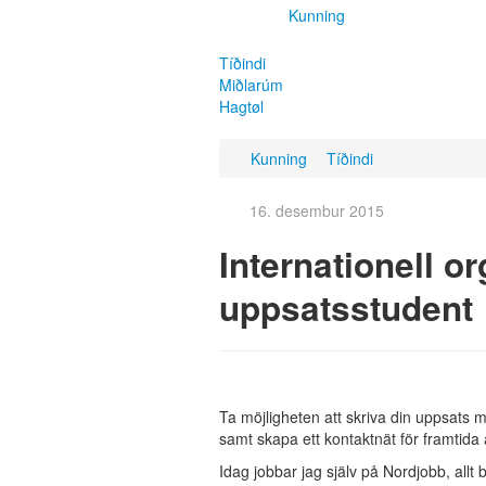
Kunning
Tíðindi
Miðlarúm
Hagtøl
Kunning
Tíðindi
16. desembur 2015
Internationell o
uppsatsstudent
Ta möjligheten att skriva din uppsats me
samt skapa ett kontaktnät för framtida 
Idag jobbar jag själv på Nordjobb, allt