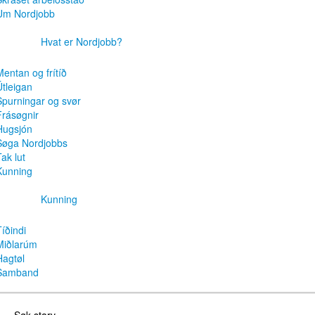
Um Nordjobb
Hvat er Nordjobb?
Mentan og frítíð
Útleigan
Spurningar og svør
Frásøgnir
Hugsjón
Søga Nordjobbs
ak lut
Kunning
Kunning
Tíðindi
Miðlarúm
Hagtøl
Samband