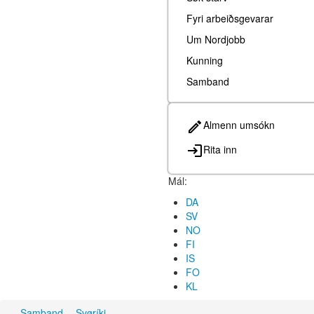
Fyri arbeiðsgevarar
Um Nordjobb
Kunning
Samband
Almenn umsókn
Rita inn
Mál:
DA
SV
NO
FI
IS
FO
KL
Samband
Svøríki