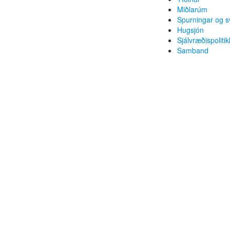
Miðlarúm
Spurningar og s
Hugsjón
Sjálvræðispolitik
Samband