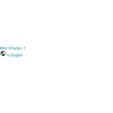
Aftur til byrjan ⇧
public
In English