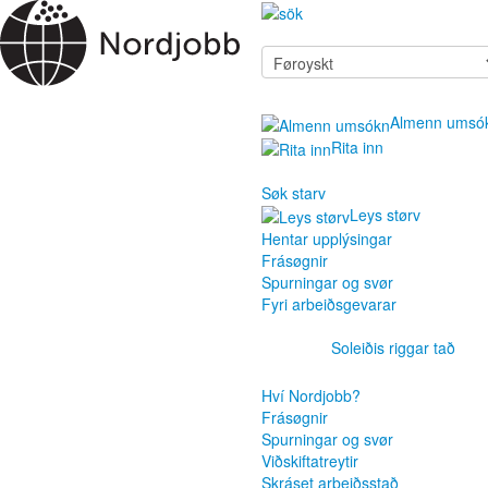
Almenn umsó
Rita inn
Søk starv
Leys størv
Hentar upplýsingar
Frásøgnir
Spurningar og svør
Fyri arbeiðsgevarar
Soleiðis riggar tað
Hví Nordjobb?
Frásøgnir
Spurningar og svør
Viðskiftatreytir
Skráset arbeiðsstað