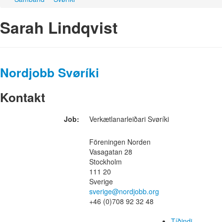
Sarah Lindqvist
Nordjobb Svøríki
Kontakt
Job:
Verkætlanarleiðari Svøríki
Föreningen Norden
Vasagatan 28
Stockholm
111 20
Sverige
sverige@nordjobb.org
+46 (0)708 92 32 48
Tíðindi