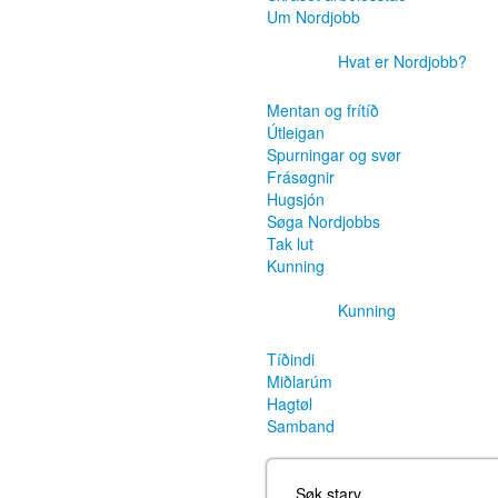
Um Nordjobb
Hvat er Nordjobb?
Mentan og frítíð
Útleigan
Spurningar og svør
Frásøgnir
Hugsjón
Søga Nordjobbs
Tak lut
Kunning
Kunning
Tíðindi
Miðlarúm
Hagtøl
Samband
Søk starv