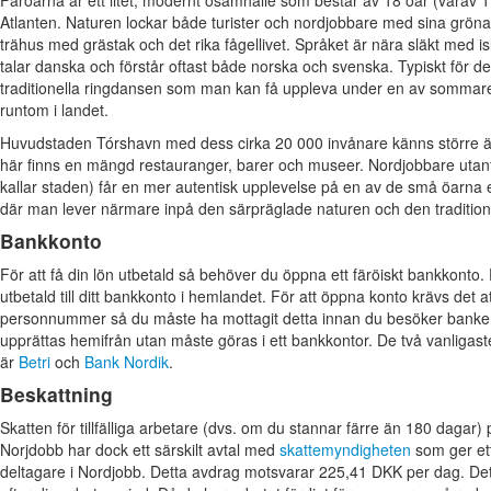
Atlanten. Naturen lockar både turister och nordjobbare med sina gröna 
trähus med grästak och det rika fågellivet. Språket är nära släkt med i
talar danska och förstår oftast både norska och svenska. Typiskt för de
traditionella ringdansen som man kan få uppleva under en av sommar
runtom i landet.
Huvudstaden Tórshavn med dess cirka 20 000 invånare känns större ä
här finns en mängd restauranger, barer och museer. Nordjobbare utan
kallar staden) får en mer autentisk upplevelse på en av de små öarna e
där man lever närmare inpå den särpräglade naturen och den traditione
Bankkonto
För att få din lön utbetald så behöver du öppna ett färöiskt bankkonto. 
utbetald till ditt bankkonto i hemlandet. För att öppna konto krävs det at
personnummer så du måste ha mottagit detta innan du besöker banke
upprättas hemifrån utan måste göras i ett bankkontor. De två vanliga
är
Betri
och
Bank Nordik
.
Beskattning
Skatten för tillfälliga arbetare (dvs. om du stannar färre än 180 dagar) p
Norjdobb har dock ett särskilt avtal med
skattemyndigheten
som ger ett
deltagare i Nordjobb. Detta avdrag motsvarar 225,41 DKK per dag. Det