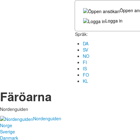
Öppen an
Logga in
Språk:
DA
SV
NO
FI
IS
FO
KL
Färöarna
Nordenguiden
Nordenguiden
Norge
Sverige
Danmark