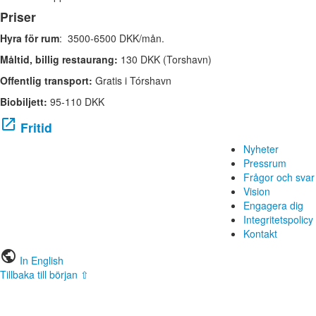
Priser
Hyra för rum
: 3500-6500 DKK/mån.
Måltid, billig restaurang:
130 DKK (Torshavn)
Offentlig transport:
Gratis i Tórshavn
Biobiljett:
95-110 DKK
open_in_new
Fritid
Nyheter
Pressrum
Frågor och svar
Vision
Engagera dig
Integritetspolicy
Kontakt
public
In English
Tillbaka till början ⇧