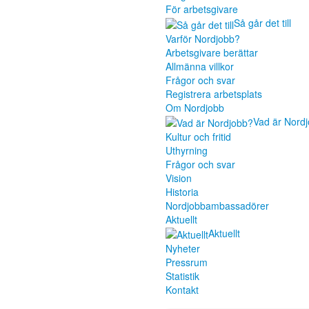
För arbetsgivare
Så går det till
Varför Nordjobb?
Arbetsgivare berättar
Allmänna villkor
Frågor och svar
Registrera arbetsplats
Om Nordjobb
Vad är Nord
Kultur och fritid
Uthyrning
Frågor och svar
Vision
Historia
Nordjobbambassadörer
Aktuellt
Aktuellt
Nyheter
Pressrum
Statistik
Kontakt