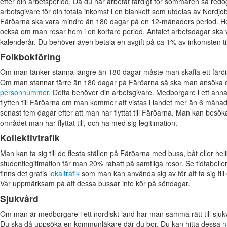
efter din arbetsperiod. Då du har arbetat färdigt för sommaren så redog
arbetsgivare för din totala inkomst i en blankett som utdelas av Nordj
Färöarna ska vara mindre än 180 dagar på en 12-månaders period. He
också om man resar hem i en kortare period. Antalet arbetsdagar ska 
kalenderår. Du behöver även betala en avgift på ca 1% av inkomsten ti
Folkbokföring
Om man tänker stanna längre än 180 dagar måste man skaffa ett färö
Om man stannar färre än 180 dagar på Färöarna så ska man ansöka
personnummer
. Detta behöver din arbetsgivare. Medborgare i ett anna
flytten till Färöarna om man kommer att vistas i landet mer än 6 måna
senast fem dagar efter att man har flyttat till Färöarna. Man kan besök
området man har flyttat till, och ha med sig legitimation.
Kollektivtrafik
Man kan ta sig till de flesta ställen på Färöarna med buss, båt eller he
studentlegitimation får man 20% rabatt på samtliga resor. Se tidtabelle
finns det gratis
lokaltrafik
som man kan använda sig av för att ta sig till 
Var uppmärksam på att dessa bussar inte kör på söndagar.
Sjukvård
Om man är medborgare i ett nordiskt land har man samma rätt till sju
Du ska då uppsöka en kommunläkare där du bor. Du kan hitta dessa
h