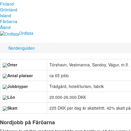
Finland
Grönland
Island
Färöarna
Åland
Ordlista
Nordenguiden
Orter
Tórshavn, Vestmanna, Sandoy, Vágur, m.fl.
Antal platser
ca 65 jobb
Jobbtyper
Trädgård, hotell/turism, fabrik
Lön
20.000-26.000 DKK
Skatt
225 DKK per dag är skattefritt. 42% skatt på
Nordjobb på Färöarna
Färöarna är ett litet, modernt ösamhälle som består av 18 öar (varav 1