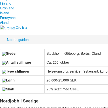
Finland
Grønland
Island
Færøyene
Åland
Ordliste
Nordenguiden
Steder
Stockholm, Göteborg, Borås, Öland
Antall stillinger
Ca. 200 jobber
Type stillinger
Helse/omsorg, service, restaurant, kund
Lønn
20.000-25.000 SEK
Skatt
25% skatt med SINK.
Nordjobb i Sverige
Som Nordjobber i Sverige har du mulighet for å jobbe under gode arbe