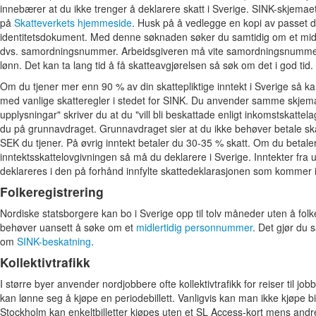
innebærer at du ikke trenger å deklarere skatt i Sverige. SINK-skjemaet
på
Skatteverkets hjemmeside
. Husk på å vedlegge en kopi av passet dit
identitetsdokument. Med denne søknaden søker du samtidig om et mid
dvs. samordningsnummer. Arbeidsgiveren må vite samordningsnummere
lønn. Det kan ta lang tid å få skatteavgjørelsen så søk om det i god tid.
Om du tjener mer enn 90 % av din skattepliktige inntekt i Sverige så ka
med vanlige skatteregler i stedet for SINK. Du anvender samme skjem
upplysningar" skriver du at du "vill bli beskattade enligt inkomstskatte
du på grunnavdraget. Grunnavdraget sier at du ikke behøver betale ska
SEK du tjener. På øvrig inntekt betaler du 30-35 % skatt. Om du betaler 
inntektsskattelovgivningen så må du deklarere i Sverige. Inntekter fra 
deklareres i den på forhånd innfylte skattedeklarasjonen som kommer 
Folkeregistrering
Nordiske statsborgere kan bo i Sverige opp til tolv måneder uten å folk
behøver uansett å søke om et
midlertidig personnummer
. Det gjør du 
om
SINK-beskatning
.
Kollektivtrafikk
I større byer anvender nordjobbere ofte kollektivtrafikk for reiser til job
kan lønne seg å kjøpe en periodebillett. Vanligvis kan man ikke kjøpe bil
Stockholm kan enkeltbilletter kjøpes uten et SL Access-kort mens andre 