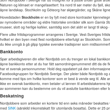
Naturen og klimaet er mangefasettert: fra nord til sør møter du fjell, sk
åpne landskap. Stochkolm og Göteorg har skjærgårder, og Skåne lig
Hovedstaden
Stockholm
er en by fylt med store kontraster kjenneteg
av nymoderne områder og eldre historiske områder slik som
Gamla St
museer, slott og herlige kaféer, samtidig som det aldri er langt til sk
Flere ulike fritidsprogrammer arrangeres i Sverige. Vest-Sveriges friti
hvilket er den byen med flest nordjobbere etterfulgt av Stockholm. So
du ikke unngå å gå glipp typiske svenske tradisjoner som midtsommerf
Bankkonto
Spør arbeidsgiveren din eller Nordjobb om du trenger en lokal bankkon
åpne bankkonto etter at du har fått samordningsnummeret ditt da de fl
har et svensk personnummer. Hold deg oppdatert på den informasjon
Facebookgruppen for Nordjobb Sverige. Der pleier både Nordjobb og 
komme med tips om hvilke kontorer som er best å vende seg til. Alle a
ikke en svensk bankkonto, men betaler ut lønnen til arbeidstakerens h
av sommeren kan du bestemme om du vil avslutte bankkontoen eller beh
Beskatning
Nordjobbere som arbeider en kortere tid enn seks måneder beskattes v
med
SINK
(särskild inkomstskatt för utomlands bosatta). Dette er 25 p