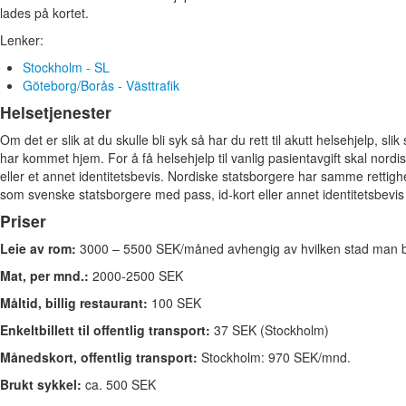
lades på kortet.
Lenker:
Stockholm - SL
Göteborg/Borås - Västtrafik
Helsetjenester
Om det er slik at du skulle bli syk så har du rett til akutt helsehjelp, sli
har kommet hjem. For å få helsehjelp til vanlig pasientavgift skal nord
eller et annet identitetsbevis. Nordiske statsborgere har samme rettighe
som svenske statsborgere med pass, id-kort eller annet identitetsbevis
Priser
Leie av rom:
3000
– 5500 SEK/måned avhengig av hvilken stad man bor
Mat, per mnd.:
2000-2500 SEK
Måltid, billig restaurant:
100 SEK
Enkeltbillett til offentlig transport:
37 SEK (Stockholm)
Månedskort, offentlig transport:
Stockholm: 970 SEK/mnd.
Brukt sykkel:
ca. 500 SEK