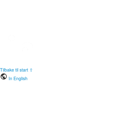
Tilbake til start ⇧
public
In English