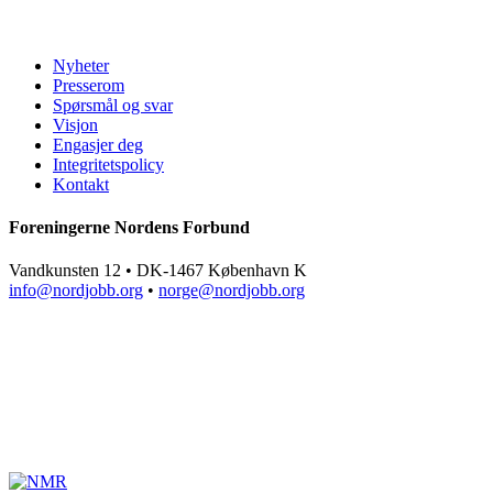
Nyheter
Presserom
Spørsmål og svar
Visjon
Engasjer deg
Integritetspolicy
Kontakt
Foreningerne Nordens Forbund
Vandkunsten 12 • DK-1467 København K
info@nordjobb.org
•
norge@nordjobb.org