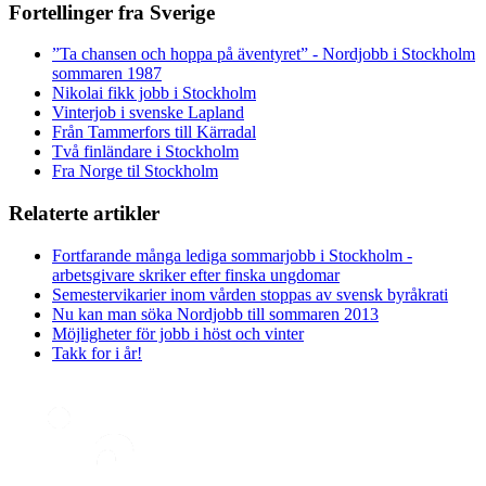
Fortellinger fra Sverige
”Ta chansen och hoppa på äventyret” - Nordjobb i Stockholm
sommaren 1987
Nikolai fikk jobb i Stockholm
Vinterjob i svenske Lapland
Från Tammerfors till Kärradal
Två finländare i Stockholm
Fra Norge til Stockholm
Relaterte artikler
Fortfarande många lediga sommarjobb i Stockholm -
arbetsgivare skriker efter finska ungdomar
Semestervikarier inom vården stoppas av svensk byråkrati
Nu kan man söka Nordjobb till sommaren 2013
Möjligheter för jobb i höst och vinter
Takk for i år!