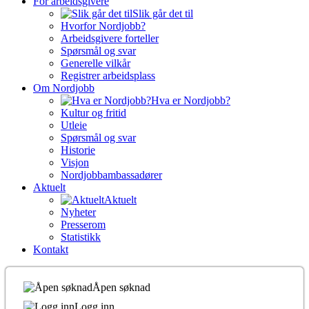
For arbeidsgivere
Slik går det til
Hvorfor Nordjobb?
Arbeidsgivere forteller
Spørsmål og svar
Generelle vilkår
Registrer arbeidsplass
Om Nordjobb
Hva er Nordjobb?
Kultur og fritid
Utleie
Spørsmål og svar
Historie
Visjon
Nordjobbambassadører
Aktuelt
Aktuelt
Nyheter
Presserom
Statistikk
Kontakt
Åpen søknad
Logg inn