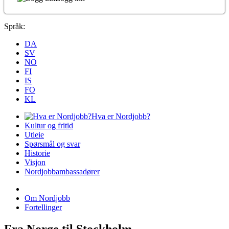
Språk:
DA
SV
NO
FI
IS
FO
KL
Hva er Nordjobb?
Kultur og fritid
Utleie
Spørsmål og svar
Historie
Visjon
Nordjobbambassadører
Om Nordjobb
Fortellinger
Fra Norge til Stockholm