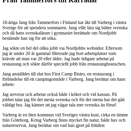
18-åriga Jang från Tammerfors i Finland har åkt till Varberg i västra
Sverige för att spendera sommaren. Jang ville lära sig bättre svenska
och då hans svenskalärare i gymnasiet berättade om Nordjobb
bestämde han sig för att söka.
Jag sökte en hel del olika jobb via Nordjobbs websidor. Eftersom
jag är under 20 år gammal filtrerade jag bort arbetsplatser som
krävde att man var 20 eller äldre. Jag hade tidigare arbetat på
restaurang och sökte därför speciellt jobb från restaurangbranschen.
Jang anställdes till slut hos First Camp Bistro, en restaurang i
förbindelse till ett campingområde i Varberg. Jang berättar om hans
arbete:
Jag serverar och arbetar också både i köket och vid kassan. På
jobbet talar jag för det mesta svenska och för det mesta har det gått
väldigt bra. Jag känner att jag vågar tala mer svenska än förut!
Varberg är en liten kommun vid Sveriges västra kust, cirka en timme
från Göteborg. Kring Varberg finns
mycket fin natur, både hav och
naturreservat. Jang berättar om vad han gjort på fritiden: