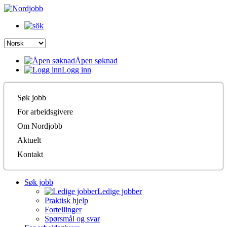
Åpen søknad
Logg inn
Søk jobb
For arbeidsgivere
Om Nordjobb
Aktuelt
Kontakt
Søk jobb
Ledige jobber
Praktisk hjelp
Fortellinger
Spørsmål og svar