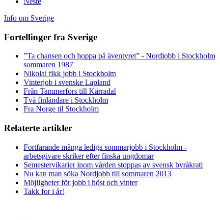
Neste
Info om Sverige
Fortellinger fra Sverige
”Ta chansen och hoppa på äventyret” - Nordjobb i Stockholm
sommaren 1987
Nikolai fikk jobb i Stockholm
Vinterjob i svenske Lapland
Från Tammerfors till Kärradal
Två finländare i Stockholm
Fra Norge til Stockholm
Relaterte artikler
Fortfarande många lediga sommarjobb i Stockholm -
arbetsgivare skriker efter finska ungdomar
Semestervikarier inom vården stoppas av svensk byråkrati
Nu kan man söka Nordjobb till sommaren 2013
Möjligheter för jobb i höst och vinter
Takk for i år!