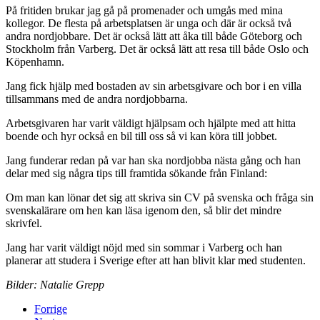
På fritiden brukar jag gå på promenader och umgås med mina
kollegor. De flesta på arbetsplatsen är unga och där är också två
andra nordjobbare. Det är också lätt att åka till både Göteborg och
Stockholm från Varberg. Det är också lätt att resa till både Oslo och
Köpenhamn.
Jang fick hjälp med bostaden av sin arbetsgivare och bor i en villa
tillsammans med de andra nordjobbarna.
Arbetsgivaren har varit väldigt hjälpsam och hjälpte med att hitta
boende och hyr också en bil till oss så vi kan köra till jobbet.
Jang funderar redan på var han ska nordjobba nästa gång och han
delar med sig några tips till framtida sökande från Finland:
Om man kan lönar det sig att skriva sin CV på svenska och fråga sin
svenskalärare om hen kan läsa igenom den, så blir det mindre
skrivfel.
Jang har varit väldigt nöjd med sin sommar i Varberg och han
planerar att studera i Sverige efter att han blivit klar med studenten.
Bilder: Natalie Grepp
Forrige