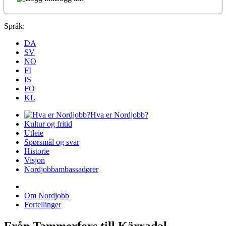
Språk:
DA
SV
NO
FI
IS
FO
KL
Hva er Nordjobb?
Kultur og fritid
Utleie
Spørsmål og svar
Historie
Visjon
Nordjobbambassadører
Om Nordjobb
Fortellinger
Från Tammerfors till Kärradal