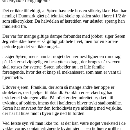
silketryk­ker i Fuglaljørdur.
Det er ikke tilfældigt, at Søren havnede hos en silketrykker. Han har
nemlig i Dan­mark gået på teknisk skole og siden stået i lære i 1/2 år
som silketrykker. Da halvdelen af læretiden var udstået, sprang han
imid­lertid fra.
Der var for mange giftige dampe for­bundet med jobbet, siger Søren.
Jeg ville ikke have et så giftigt job hele livet, men for en kortere
periode gør det vel ikke noget...
...siger Søren, mens han tar noget der nærmest ligner en rumdragt
på. Det er selvfølgelig en beskyttelsedragt, der bruges når væven
skal renses for svær­te. Søren arbejder nu i et lille familie
foretagende, hvor det et knap så mekaniseret, som man er vant til
hjemmefra.
Udover ejeren, Franklin, der som så mange andre her oppe er
skolelærer, der hjælper til iblandt. Franklin er selvlært og har
trykkeriet i sin egen villa. På loftet er der indrettet trykket i til
trykning af t-shirts, imens det i kælderen bliver trykt stadionskilte.
Søren har ansvaret for den forholdsvis nye afdeling med vejskilte,
der har til huse midt i byen lige ned til forden.
Ved første syn vil man ikke tro, at der kan være noget værksted i de
vakkelvorne, containerlignende bygninger — en tidligere grillbar —