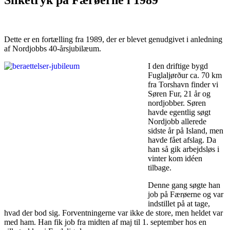
Dette er en fortælling fra 1989, der er blevet genudgivet i anledning
af Nordjobbs 40-årsjubilæum.
I den driftige bygd
Fuglaljørður ca. 70 km
fra Torshavn finder vi
Søren Fur, 21 år og
nordjobber. Søren
havde egentlig søgt
Nordjobb allerede
sidste år på Island, men
havde fået afslag. Da
han så gik arbejdsløs i
vinter kom idéen
tilbage.
Denne gang søgte han
job på Færøerne og var
indstillet på at tage,
hvad der bod sig. Forventningerne var ikke de store, men heldet var
med ham. Han fik job fra mid­ten af maj til 1. september hos en