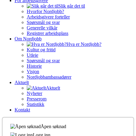
For arbeidsgivere
Slik går det til
Hvorfor Nordjobb?
Arbeidsgivere forteller
Spørsmål og svar
Generelle vilkår
Registrer arbeidsplass
Om Nordjobb
Hva er Nordjobb?
Kultur og fritid
Utleie
Spørsmål og svar
Historie
Visjon
Nordjobbambassadører
Aktuelt
Aktuelt
Nyheter
Presserom
Statistikk
Kontakt
Åpen søknad
Logg inn