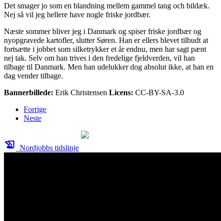
Det smager jo som en blandning mel­lem gammel tang och bildæk.
Nej så vil jeg hellere have nogle friske jordbær.
Næste sommer bliver jeg i Danmark og spiser friske jordbær og
nyopgravede kartofler, slutter Søren. Han er ellers ble­vet tilbudt at
fortsætte i jobbet som silket­rykker et år endnu, men har sagt pænt
nej tak. Selv om han trives i den fredelige fjeld­verden, vil han
tilbage til Danmark. Men han udelukker dog absolut ikke, at han en
dag vender tilbage.
Bannerbillede:
Erik Christensen
Licens:
CC-BY-SA-3.0
Forrige
Neste
history_edu
Nordjobbs tidslinje