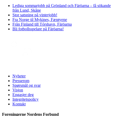
Lediga sommarjobb på Grönland och Färöarna – få sökande
från Lund, Skåne
Stor satsning på vinterjobb!
Fra Norge til Mykines, Færøyene
Från Finland till Tórshavn, Färöarna
Bli fotbollsspelare på Färöarna!
Nyheter
Presserom
Spørsmål og svar
Visjon
Engasjer deg
Integritetspolicy
Kontakt
Foreningerne Nordens Forbund