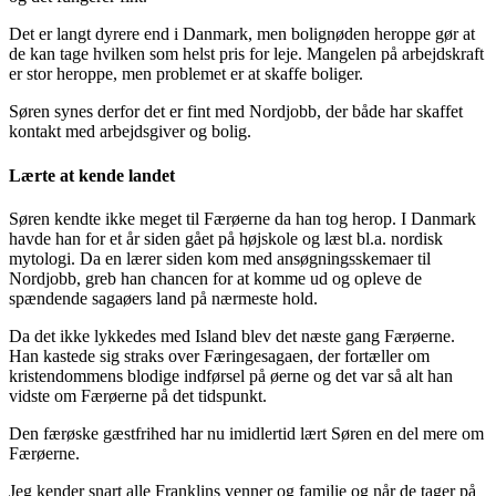
Det er langt dyrere end i Danmark, men bolignøden heroppe gør at
de kan tage hvilken som helst pris for leje. Mangelen på arbejdskraft
er stor herop­pe, men problemet er at skaffe boliger.
Søren synes derfor det er fint med Nord­jobb, der både har skaffet
kontakt med ar­bejdsgiver og bolig.
Lærte at kende landet
Søren kendte ikke meget til Færøerne da han tog herop. I Danmark
havde han for et år siden gået på højskole og læst bl.a. nordisk
mytologi. Da en lærer siden kom med ansøgningsskemaer til
Nordjobb, greb han chancen for at komme ud og opleve de
spændende sagaøers land på nærmeste hold.
Da det ikke lykkedes med Island blev det næste gang Færøerne.
Han kastede sig straks over Færingesagaen, der fortæller om
kristendommens blodige indførsel på øerne og det var så alt han
vidste om Færøerne på det tidspunkt.
Den færøske gæstfrihed har nu imidlertid lært Søren en del mere om
Færøerne.
Jeg kender snart alle Franklins venner og familie og når de tager på