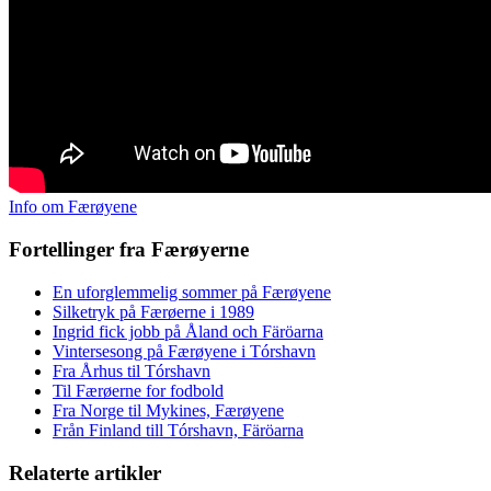
Info om Færøyene
Fortellinger fra Færøyerne
En uforglemmelig sommer på Færøyene
Silketryk på Færøerne i 1989
Ingrid fick jobb på Åland och Färöarna
Vintersesong på Færøyene i Tórshavn
Fra Århus til Tórshavn
Til Færøerne for fodbold
Fra Norge til Mykines, Færøyene
Från Finland till Tórshavn, Färöarna
Relaterte artikler