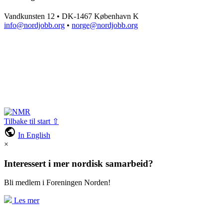
Vandkunsten 12 • DK-1467 København K
info@nordjobb.org
•
norge@nordjobb.org
Tilbake til start ⇧
public
In English
×
Interessert i mer nordisk samarbeid?
Bli medlem i Foreningen Norden!
Les mer