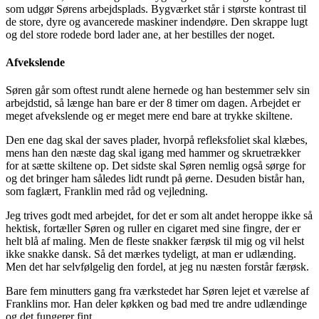
som udgør Sørens arbejdsplads. Bygværket står i største kontrast til
de store, dyre og avancerede maskiner indendøre. Den skrappe lugt
og del store rodede bord lader ane, at her bestilles der noget.
Afvekslende
Søren går som oftest rundt alene hernede og han bestemmer selv sin
arbejdstid, så længe han bare er der 8 timer om dagen. Arbejdet er
meget afvekslende og er meget mere end bare at trykke skiltene.
Den ene dag skal der saves plader, hvor­på refleksfoliet skal klæbes,
mens han den næste dag skal igang med hammer og skruetrækker
for at sætte skiltene op. Det sidste skal Søren nemlig også sørge for
og det bringer ham således lidt rundt på øerne. Desuden bistår han,
som faglært, Franklin med råd og vejledning.
Jeg trives godt med arbejdet, for det er som alt andet heroppe ikke så
hektisk, for­tæller Søren og ruller en cigaret med sine fingre, der er
helt blå af maling. Men de fleste snakker færøsk til mig og vil helst
ikke snakke dansk. Så det mærkes tydeligt, at man er udlænding.
Men det har selvfølgelig den fordel, at jeg nu næsten forstår færøsk.
Bare fem minutters gang fra værkstedet har Søren lejet et værelse af
Franklins mor. Han deler køkken og bad med tre andre udlændinge
og det fungerer fint.