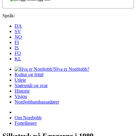
Språk:
DA
SV
NO
FI
IS
FO
KL
Hva er Nordjobb?
Kultur og fritid
Utleie
Spørsmål og svar
Historie
Visjon
Nordjobbambassadører
Om Nordjobb
Fortellinger
Silketryk på Færøerne i 1989