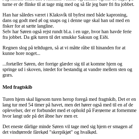
turne er de flinke til at tage mig med og så får jeg bare fri fra jobbet.
Han har således været i Klaksvík til byfest med både kaproning,
dans og godt med øl og snaps og i denne uge skal han ud med en
fisker for at sætte langline.
Selv har Søren også rejst rundt bl.a. i en uge, hvor han havde ferie
fra jobbet. Da gik turen til det smukke Saksun og Eiði.
Regnen slog på teltdugen, så at vi måtte råbe til hinanden for at
kunne hore noget...
...fortæller Søren, der forrige glæder sig til at komme hjem og
springe ud i skoven, istedet for bestandig at vandre mellem sten og
græs.
Med fragtskib
Turen hjem skal ligesom turen herop foregå med fragtskib, Det er en
lang tur med 54 timer på havet, men det hører også med til en af de
oplevelser, der er forbun­det med et ophold på Færøerne at for­nemme
hvor langt ude på det åbne hav men er.
Det eneste dårlige minde Søren vil tage med sig hjem er smagen af
det vindtørrede fårekød "skerpikjøt" og hvalkød.