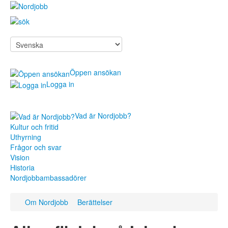
Öppen ansökan
Logga in
Vad är Nordjobb?
Sök jobb
Kultur och fritid
Uthyrning
För arbetsgivare
Frågor och svar
Om Nordjobb
Vision
Historia
Aktuellt
Nordjobbambassadörer
Kontakt
Om Nordjobb
Berättelser
Sök jobb