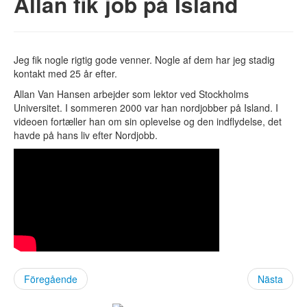
Allan fik job på Island
Lediga jobb
Praktisk hjälp
Berättelser
Frågor och svar
Jeg fik nogle rigtig gode venner. Nogle af dem har jeg stadig
För arbetsgivare
kontakt med 25 år efter.
Så går det till
Allan Van Hansen arbejder som lektor ved Stockholms
Varför Nordjobb?
Universitet. I sommeren 2000 var han nordjobber på Island. I
Arbetsgivare berättar
videoen fortæller han om sin oplevelse og den indflydelse, det
Allmänna villkor
havde på hans liv efter Nordjobb.
Frågor och svar
Registrera arbetsplats
Om Nordjobb
Vad är Nordjobb?
Kultur och fritid
Uthyrning
Frågor och svar
Vision
Historia
Föregående
Nästa
Nordjobbambassadörer
Aktuellt