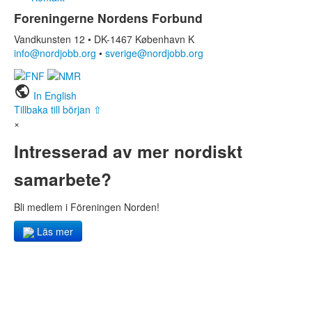
Foreningerne Nordens Forbund
Vandkunsten 12 • DK-1467 København K
info@nordjobb.org
•
sverige@nordjobb.org
public
In English
Tillbaka till början ⇧
×
Intresserad av mer nordiskt
samarbete?
Bli medlem i Föreningen Norden!
Läs mer