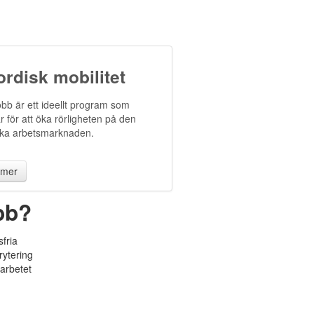
rdisk mobilitet
bb är ett ideellt program som
r för att öka rörligheten på den
ska arbetsmarknaden.
 mer
bb?
fria
rytering
marbetet