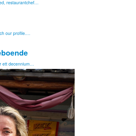
ed, restaurantchef…
ch our profile.…
reboende
er ett decennium…