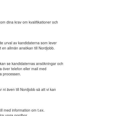
 om dina krav om kvalifikationer och
de urval av kandidaterna som lever
t en allmän ansökan till Nordjobb.
ni kan se kandidaternas ansökningar och
 över telefon eller mail med
la processen.
r ni även till Nordjobb så att vi kan
ill med information om t.ex.
ndra unga nordbor.