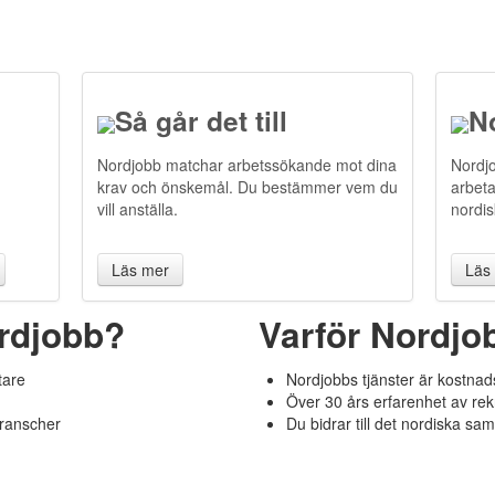
Så går det till
No
Nordjobb matchar arbetssökande mot dina
Nordjo
krav och önskemål. Du bestämmer vem du
arbeta
vill anställa.
nordi
Läs mer
Läs
rdjobb?
Varför Nordjo
tare
Nordjobbs tjänster är kostnads
Över 30 års erfarenhet av rek
nga olika branscher
Du bidrar till det nordiska sa