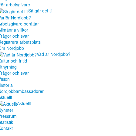
För arbetsgivare
Så går det till
Varför Nordjobb?
Arbetsgivare berättar
Allmänna villkor
Frågor och svar
Registrera arbetsplats
Om Nordjobb
Vad är Nordjobb?
ultur och fritid
Uthyrning
Frågor och svar
Vision
istoria
Nordjobbambassadörer
ktuellt
Aktuellt
Nyheter
Pressrum
tatistik
Kontakt