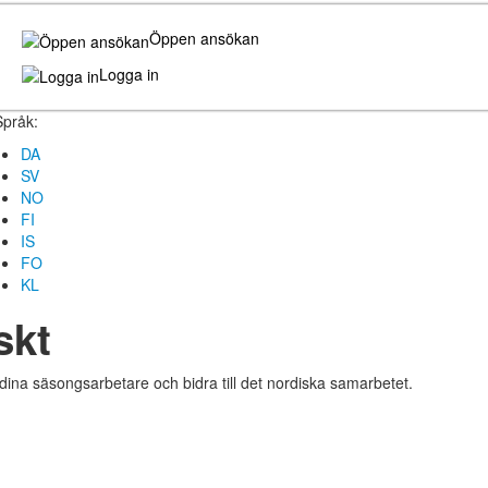
Öppen ansökan
Logga in
Språk:
DA
SV
NO
FI
IS
FO
KL
skt
dina säsongsarbetare och bidra till det nordiska samarbetet.