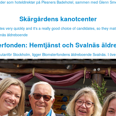
der som hoteldirektør på Plesners Badehotel, sammen med Glenn Sm
Skärgårdens kanotcenter
es very quickly and it's a really good choice of candidates, so they mat
rfonden: Hemtjänst och Svalnäs äld
 utanför Stockholm, ligger Blomsterfondens äldreboende Svalnäs. I öv