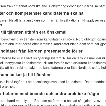
rson från ett annat nordiskt land. Rekryteringsprocessen går till så här:
eter och kompetenser kandidaterna ska ha
ren för att hitta ansökare som har rätt kvalifikationer. Ni upplyser oss
er.
till tjänsten utifrån era önskemål
beskrivning av tjänsten som kandidater kan söka. Nordjobb gör löpan
t. Nordjobb letar också efter lämpliga kandidater bland dem som har gjor
andidater från Norden presenterade för er
aterna för er via vårt rekryteringssystem. Ni får en länk via mail där 
lt betygsätta kandidaterna. Ni kan förstås även diskutera kandidaterna
älja att ha direkt kontakt med kandidaterna eller låta Nordjobb sköta he
som tackar ja till tjänsten
anställa så ingår ni i ett anställningsavtal med kandidaten. Detta meddela
 praktiska.
rbetaren med boende och andra praktiska frågor
 i samband med flytten. Förutom att förmedla bostad så hjälper vi även t
Vi erbjuder också fritidsaktiviteter och tillhandahåller ett nätverk av a