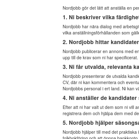
Nordjobb gör det lätt att anställa en pe
1.
Ni beskriver vilka färdigh
Nordjobb har nära dialog med arbetsgiva
vilka anställningsförhållanden som gäll
2.
Nordjobb hittar kandidater 
Nordjobb publicerar en annons med en 
upp till de krav som ni har specificera
3.
Ni får utvalda, relevanta k
Nordjobb presenterar de utvalda kandid
CV, där ni kan kommentera och eventuel
Nordjobbs personal i ert land. Ni kan v
4.
Ni anställer de kandidater 
Efter att ni har valt ut dem som ni vill 
registrera dem och hjälpa dem med det
5.
Nordjobb hjälper säsongsa
Nordjobb hjälper till med det praktiska
folkbokföring och att öppna bankkonto. 