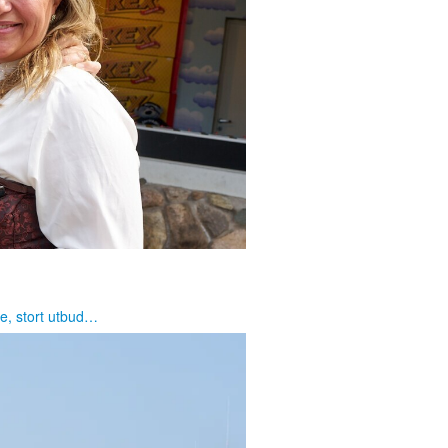
e, stort utbud…