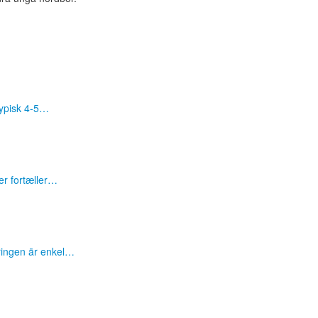
 typisk 4-5…
er fortæller…
ringen är enkel…