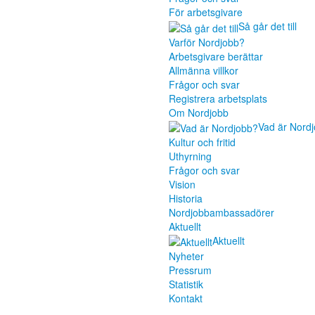
För arbetsgivare
Så går det till
Varför Nordjobb?
Arbetsgivare berättar
Allmänna villkor
Frågor och svar
Registrera arbetsplats
Om Nordjobb
Vad är Nord
Kultur och fritid
Uthyrning
Frågor och svar
Vision
Historia
Nordjobbambassadörer
Aktuellt
Aktuellt
Nyheter
Pressrum
Statistik
Kontakt