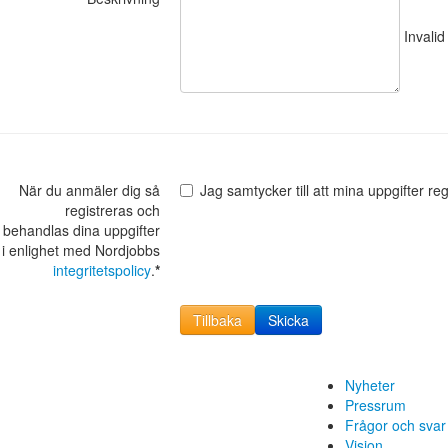
Invalid
När du anmäler dig så
Jag samtycker till att mina uppgifter r
registreras och
behandlas dina uppgifter
i enlighet med Nordjobbs
integritetspolicy
.
*
Tillbaka
Skicka
Nyheter
Pressrum
Frågor och svar
Vision