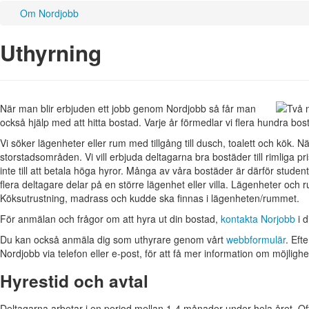
Om Nordjobb
Uthyrning
När man blir erbjuden ett jobb genom Nordjobb så får man
också hjälp med att hitta bostad. Varje år förmedlar vi flera hundra bo
Vi söker lägenheter eller rum med tillgång till dusch, toalett och kök. Närhet
storstadsområden. Vi vill erbjuda deltagarna bra bostäder till rimliga p
inte till att betala höga hyror. Många av våra bostäder är därför studen
flera deltagare delar på en större lägenhet eller villa. Lägenheter oc
Köksutrustning, madrass och kudde ska finnas i lägenheten/rummet.
För anmälan och frågor om att hyra ut din bostad,
kontakta Norjobb
i d
Du kan också anmäla dig som uthyrare genom vårt
webbformulär
. Eft
Nordjobb via telefon eller e-post, för att få mer information om möjlighet
Hyrestid och avtal
Deltagarna arbetar i en period mellan 1-4 månader under hela året. Oft