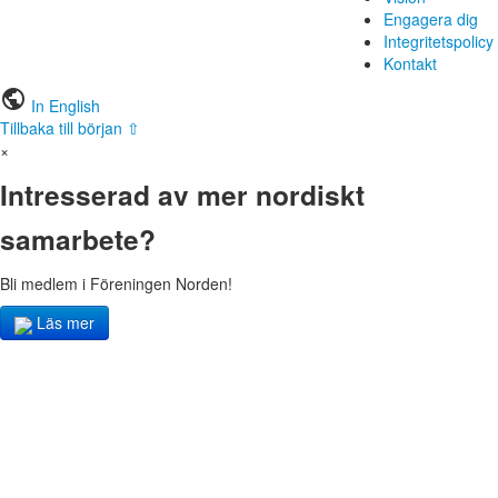
Engagera dig
Integritetspolicy
Kontakt
public
In English
Tillbaka till början ⇧
×
Intresserad av mer nordiskt
samarbete?
Bli medlem i Föreningen Norden!
Läs mer