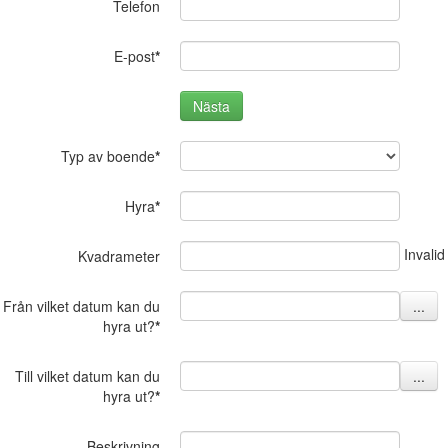
Telefon
E-post
*
Nästa
Typ av boende
*
Hyra
*
Invalid
Kvadrameter
Från vilket datum kan du
hyra ut?
*
Till vilket datum kan du
hyra ut?
*
Beskrivning