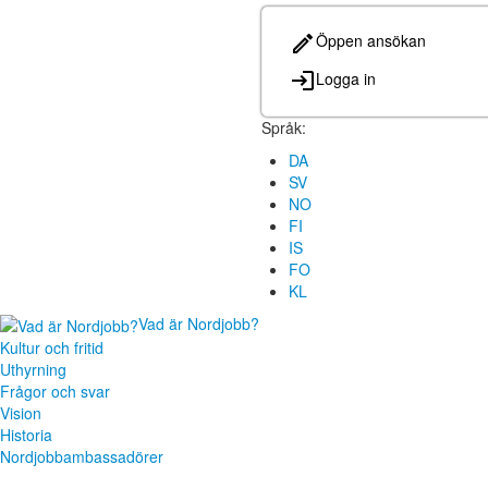
Öppen ansökan
Logga in
Språk:
DA
SV
NO
FI
IS
FO
KL
Vad är Nordjobb?
Kultur och fritid
Uthyrning
Frågor och svar
Vision
Historia
Nordjobbambassadörer