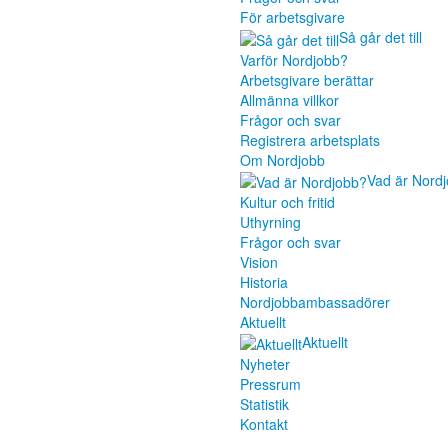
För arbetsgivare
Så går det till
Varför Nordjobb?
Arbetsgivare berättar
Allmänna villkor
Frågor och svar
Registrera arbetsplats
Om Nordjobb
Vad är Nord
Kultur och fritid
Uthyrning
Frågor och svar
Vision
Historia
Nordjobbambassadörer
Aktuellt
Aktuellt
Nyheter
Pressrum
Statistik
Kontakt