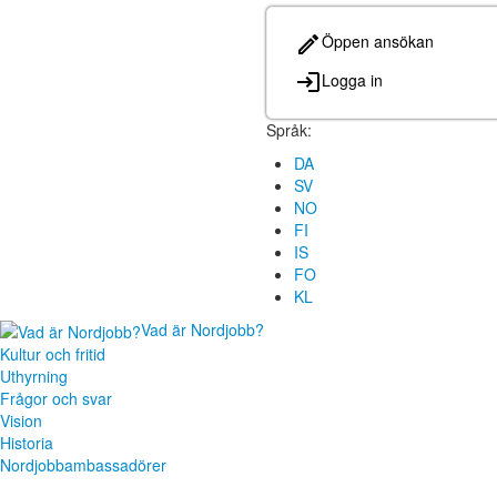
Öppen ansökan
Logga in
Språk:
DA
SV
NO
FI
IS
FO
KL
Vad är Nordjobb?
Kultur och fritid
Uthyrning
Frågor och svar
Vision
Historia
Nordjobbambassadörer