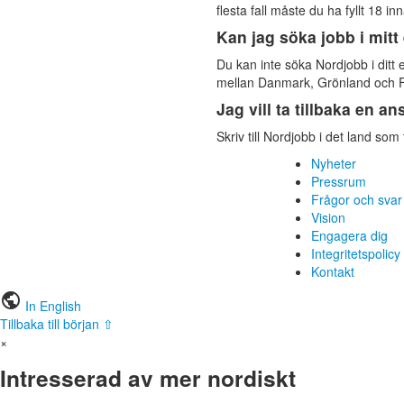
flesta fall måste du ha fyllt 18 i
Kan jag söka jobb i mitt
Du kan inte söka Nordjobb i ditt 
mellan Danmark, Grönland och 
Jag vill ta tillbaka en a
Skriv till Nordjobb i det land som 
Nyheter
Pressrum
Frågor och svar
Vision
Engagera dig
Integritetspolicy
Kontakt
public
In English
Tillbaka till början ⇧
×
Intresserad av mer nordiskt