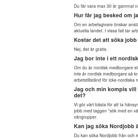
Du får vara max 30 år gammal nä
Hur får jag besked om j
Om en arbetsgivare önskar anställ
aktuella landet. I vissa fall tar 
Kostar det att söka job
Nej, det är gratis.
Jag bor inte i ett nordis
Om du är nordisk medborgare el
inte är nordisk medborgare så krä
arbetstillstånd för icke-nordis
Jag och min kompis vill 
det?
Vi gör vårt bästa för att ta häns
jobb med taggen "sök med en vän"
vängrupper.
Kan jag söka Nordjobb äv
Du kan söka Nordjobb från och me