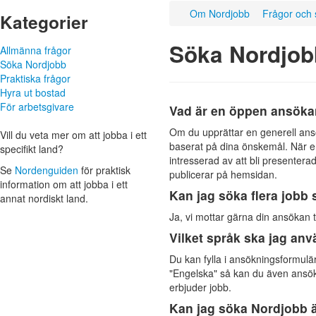
Om Nordjobb
Frågor och 
Kategorier
Söka Nordjob
Allmänna frågor
Söka Nordjobb
Praktiska frågor
Hyra ut bostad
För arbetsgivare
Vad är en öppen ansök
Om du upprättar en generell ans
Vill du veta mer om att jobba i ett
baserat på dina önskemål. När en 
specifikt land?
intresserad av att bli presentera
Se
Norden­guiden
för praktisk
publicerar på hemsidan.
informa­tion om att jobba i ett
Kan jag söka flera jobb 
annat nordiskt land.
Ja, vi mottar gärna din ansökan ti
Vilket språk ska jag an
Du kan fylla i ansökningsformul
"Engelska" så kan du även ansöka
erbjuder jobb.
Kan jag söka Nordjobb ä