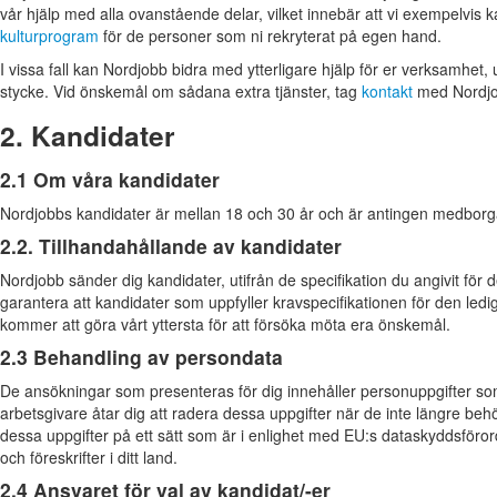
vår hjälp med alla ovanstående delar, vilket innebär att vi exempelvis
kulturprogram
för de personer som ni rekryterat på egen hand.
I vissa fall kan Nordjobb bidra med ytterligare hjälp för er verksamhe
stycke. Vid önskemål om sådana extra tjänster, tag
kontakt
med Nordjobb
2. Kandidater
2.1 Om våra kandidater
Nordjobbs kandidater är mellan 18 och 30 år och är antingen medborgare
2.2. Tillhandahållande av kandidater
Nordjobb sänder dig kandidater, utifrån de specifikation du angivit för d
garantera att kandidater som uppfyller kravspecifikationen för den led
kommer att göra vårt yttersta för att försöka möta era önskemål.
2.3 Behandling av persondata
De ansökningar som presenteras för dig innehåller personuppgifter so
arbetsgivare åtar dig att radera dessa uppgifter när de inte längre beh
dessa uppgifter på ett sätt som är i enlighet med EU:s dataskyddsföror
och föreskrifter i ditt land.
2.4 Ansvaret för val av kandidat/-er