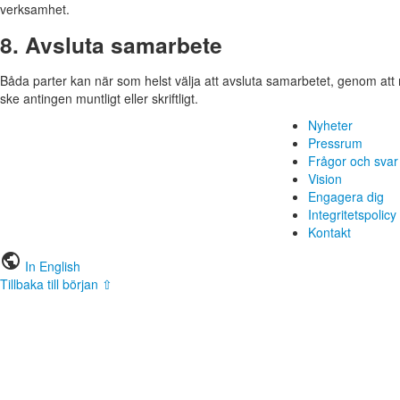
verksamhet.
8. Avsluta samarbete
Båda parter kan när som helst välja att avsluta samarbetet, genom at
ske antingen muntligt eller skriftligt.
Nyheter
Pressrum
Frågor och svar
Vision
Engagera dig
Integritetspolicy
Kontakt
public
In English
Tillbaka till början ⇧