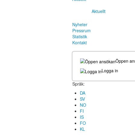
Aktuellt
Nyheter
Pressrum
Statistik
Kontakt
Öppen an
Logga in
Språk:
DA
SV
NO
FI
IS
FO
KL