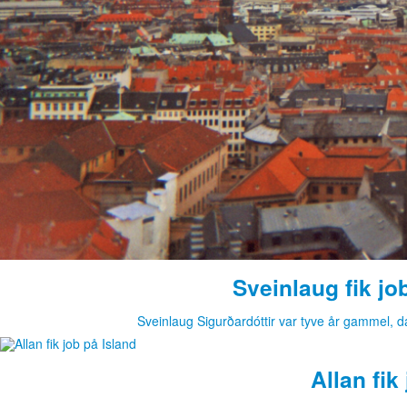
Sveinlaug fik jo
Sveinlaug Sigurðardóttir var tyve år gammel, 
Allan fik