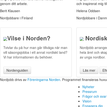
genom ditt arbete.
och inspirerat mig ti
Berit Klausen
Helena Oddsen
Nordjobbare i Finland
Nordjobbare i Danm
Vilse i Norden?
Nordisk
Tvivlar du på hur man går tillväga när man
Nordjobb arrangera
vill säsongsjobba i ett annat nordiskt land?
hela året och ska
Vi har informationen du behöver.
av unga nordbor.
Nordenguiden
Läs mer
Ef
Nordjobb drivs av
Föreningarna Norden
. Programmet finansieras huv
Nyheter
Pressrum
Frågor och svar
Vision
Engagera dig