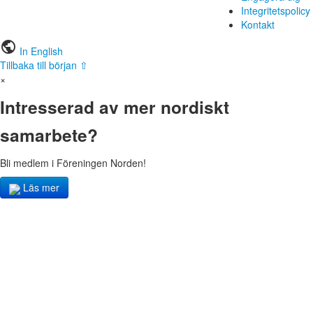
Integritetspolicy
Kontakt
public
In English
Tillbaka till början ⇧
×
Intresserad av mer nordiskt
samarbete?
Bli medlem i Föreningen Norden!
Läs mer