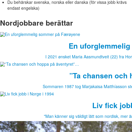
Du behärskar svenska, norska eller danska (för vissa jobb krävs
endast engelska)
Nordjobbare berättar
En uforglemmeli
I 2021 ønsket Maria Aasmundtveit (22) fra Hort
”Ta chansen och 
Sommaren 1987 tog Marjakaisa Matthíasson steg
Liv fick job
"Man känner sig väldigt lätt som nordisk, mer ä