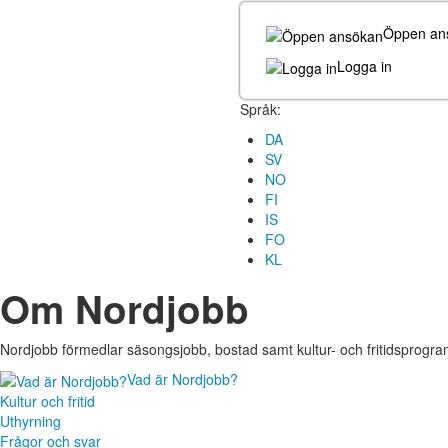
Öppen an
Logga in
Språk:
DA
SV
NO
FI
IS
FO
KL
Om Nordjobb
Nordjobb förmedlar säsongsjobb, bostad samt kultur- och fritidsprogram
Vad är Nordjobb?
Kultur och fritid
Uthyrning
Frågor och svar