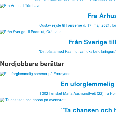
Fra Århus
Gustav rejste til Færøerne d. 17. maj, 2021, f
Från Sverige ti
”Det bästa med Paamiut var lokalbefolkningen.
Nordjobbare berättar
En uforglemmeli
I 2021 ønsket Maria Aasmundtveit (22) fra Hort
”Ta chansen och 