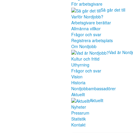
För arbetsgivare
Så går det till
Varför Nordjobb?
Arbetsgivare berättar
Allmänna villkor
Frågor och svar
Registrera arbetsplats
Om Nordjobb
Vad är Nord
Kultur och fritid
Uthyrning
Frågor och svar
Vision
Historia
Nordjobbambassadörer
Aktuellt
Aktuellt
Nyheter
Pressrum
Statistik
Kontakt