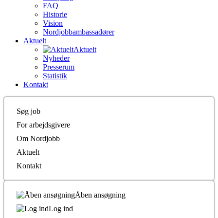
FAQ
Historie
Vision
Nordjobbambassadører
Aktuelt
Aktuelt
Nyheder
Presserum
Statistik
Kontakt
Søg job
For arbejdsgivere
Om Nordjobb
Aktuelt
Kontakt
Åben ansøgning
Log ind