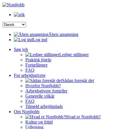
Åben ansøgning
Log ind
Søg job
Ledige stillinger
Praktisk hjælp
Fortællinger
FAQ
For arbejdsgivere
Sådan foregår det
Hvorfor Nordjobb?
Arbejdsgivere fortæller
Generelle vilkår
FAQ
Tilmeld arbejdsplads
Om Nordjobb
Hvad er Nordjobb?
Kultur og fritid
Udlejning