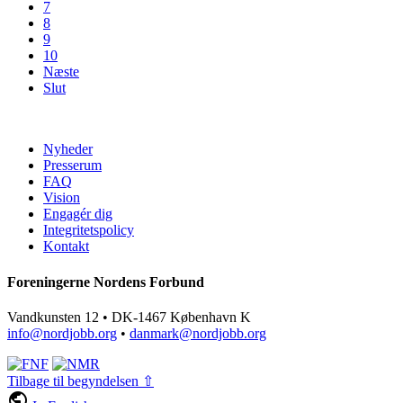
7
8
9
10
Næste
Slut
Nyheder
Presserum
FAQ
Vision
Engagér dig
Integritetspolicy
Kontakt
Foreningerne Nordens Forbund
Vandkunsten 12 • DK-1467 København K
info@nordjobb.org
•
danmark@nordjobb.org
Tilbage til begyndelsen ⇧
public