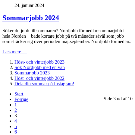
24. januar 2024
Sommarjobb 2024
Söker du jobb till sommaren? Nordjobb förmedlar sommarjobb i
hela Norden − både kortare jobb på två månader såväl som jobb
som sträcker sig över perioden maj-september. Nordjobb förmedlar...
Læs mere …
Höst- och vinterjobb 2023
Sök Nordjobb med en vän
Sommarjobb 2023
Höst- och vinterjobb 2022
Dela din sommar på Instagram!
Start
Side 3 ud af 10
Forrige
1
2
3
4
5
6