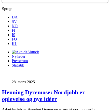
Sprog:
DA
SV
NO
FI
IS
FO
KL
Aktuelt
Nyheder
Presserum
Statistik
28. marts 2025
Henning Dyremose: Nordjobb er
oplevelse og nye idéer
Arbejdsminister Henning Dyremose er meget positiv overfor